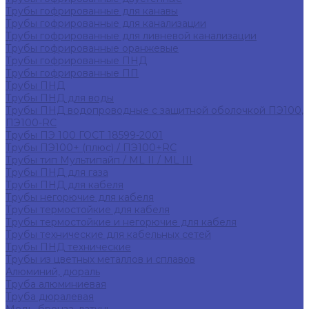
Трубы гофрированные для канавы
Трубы гофрированные для канализации
Трубы гофрированные для ливневой канализации
Трубы гофрированные оранжевые
Трубы гофрированные ПНД
Трубы гофрированные ПП
Трубы ПНД
Трубы ПНД для воды
Трубы ПНД водопроводные с защитной оболочкой ПЭ100,
ПЭ100-RC
Трубы ПЭ 100 ГОСТ 18599-2001
Трубы ПЭ100+ (плюс) / ПЭ100+RC
Трубы тип Мультипайп / ML II / ML III
Трубы ПНД для газа
Трубы ПНД для кабеля
Трубы негорючие для кабеля
Трубы термостойкие для кабеля
Трубы термостойкие и негорючие для кабеля
Трубы технические для кабельных сетей
Трубы ПНД технические
Трубы из цветных металлов и сплавов
Алюминий, дюраль
Труба алюминиевая
Труба дюралевая