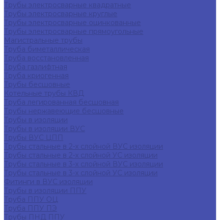
Трубы электросварные квадратные
Трубы электросварные круглые
Трубы электросварные оцинкованные
Трубы электросварные прямоугольные
Магистральные трубы
Труба биметаллическая
Труба восстановленная
Труба газлифтная
Труба криогенная
Трубы бесшовные
Котельные трубы КВД
Труба легированная бесшовная
Трубы нержавеющие бесшовные
Трубы в изоляции
Трубы в изоляции ВУС
Трубы ВУС ЦПП
Трубы стальные в 2-х слойной ВУС изоляции
Трубы стальные в 2-х слойной УС изоляции
Трубы стальные в 3-х слойной ВУС изоляции
Трубы стальные в 3-х слойной УС изоляции
Фитинги в ВУС изоляции
Трубы в изоляции ППУ
Труба ППУ ОЦ
Труба ППУ ПЭ
Трубы ПНД ППУ