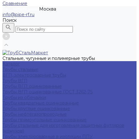
Сравнение
Москва
Рассчитать заказ
info@pipe-rf.ru
Поиск
Стальные, чугунные и полимерные трубы
Каталог
Трубы стальные
ВГП, электросварные трубы
Трубы ВГП
Трубы ВГП оцинкованные
Трубы ВГП оцинкованные ГОСТ 3262-75
Трубы из обечайки
Трубы квадратные оцинкованные
Трубы круглые оцинкованные
Трубы нефтегазопроводные
Трубы прямоугольные оцинкованные
Трубы стальные для изготовления защитных футляров
(кожухов)
Трубы электросварные в изоляции ППУ