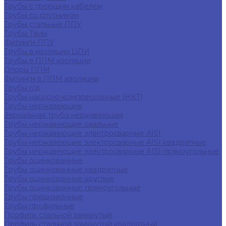
Трубы с греющим кабелем
Трубы со спутником
Трубы стальные ППУ
Трубы Твин
Фитинги ППУ
Трубы в изоляции ЦПИ
Трубы в ППМ изоляции
Опоры ППМ
Фитинги в ППМ изоляции
Трубы г/д
Трубы насосно-компрессорные (НКТ)
Трубы нержавеющие
Зеркальная труба нержавеющая
Трубы нержавеющие овальные
Трубы нержавеющие электросварные AISI
Трубы нержавеющие электросварные AISI квадратные
Трубы нержавеющие электросварные AISI прямоугольные
Трубы оцинкованные
Трубы оцинкованные квадратные
Трубы оцинкованные круглые
Трубы оцинкованные прямоугольные
Трубы прецизионные
Трубы профильные
Профиль стальной замкнутый
Профиль стальной замкнутый квадратный