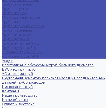
Медь, бронза, латунь
Труба бронзовая
Труба латунная
Труба медная
Молибденовая труба
Труба магниевая
Труба медно-никелевая
Труба никелевая
Труба титановая
Трубы чугунные
Трубы чугунные SML
Трубы чугунные ЧК
Чугунные трубы ВЧШГ
Чугунные трубы ЧНР
Услуги
Изготовление обечаечных труб большого диаметра
ВУС изоляция труб
УС изоляция труб
Внутренняя цементно-песчаная изоляция соединительных
деталей трубопроводов
Цинкование труб
Компания
Наше производство
Наши объекты
Оплата и доставка