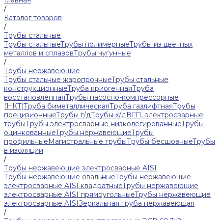
Главная
/
Каталог товаров
/
Трубы стальные
Трубы стальные
Трубы полимерные
Трубы из цветных
металлов и сплавов
Трубы чугунные
/
Трубы нержавеющие
Трубы стальные жаропрочные
Трубы стальные
конструкционные
Труба криогенная
Труба
восстановленная
Трубы насосно-компрессорные
(НКТ)
Труба биметаллическая
Труба газлифтная
Трубы
прецизионные
Трубы г/д
Трубы х/д
ВГП, электросварные
трубы
Трубы электросварные низколегированные
Трубы
оцинкованные
Трубы нержавеющие
Трубы
профильные
Магистральные трубы
Трубы бесшовные
Трубы
в изоляции
/
Трубы нержавеющие электросварные AISI
Трубы нержавеющие овальные
Трубы нержавеющие
электросварные AISI квадратные
Трубы нержавеющие
электросварные AISI прямоугольные
Трубы нержавеющие
электросварные AISI
Зеркальная труба нержавеющая
/