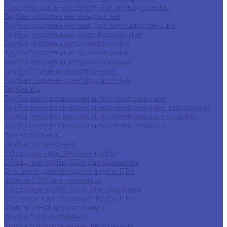
Профиль стальной замкнутый прямоугольный
Трубы профильные квадратные
Трубы профильные квадратные оцинкованные
Трубы профильные конструкционные
Трубы профильные нержавеющие
Трубы профильные оцинкованные
Трубы профильные прямоугольные
Трубы стальные жаропрочные
Трубы стальные конструкционные
Трубы х/д
Трубы электросварные низколегированные
Трубы электросварные низколегированные квадратные
Трубы электросварные низколегированные круглые
Трубы электросварные низколегированные
прямоугольные
Трубы полимерные
Обсадные пластиковые трубы
Обсадные трубы ПВХ для скважины
Оголовок для обсадной трубы ПВХ
Фильтр ПВХ для скважины
Обсадные трубы ПНД для скважины
Оголовок для обсадной трубы ПНД
Фильтр ПНД для скважины
Трубы гофрированные
Трубы гофрированные двустенные