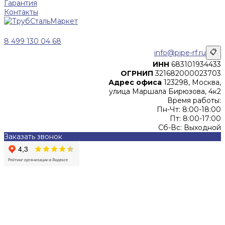
Гарантия
Контакты
8 499 130 04 68
info@pipe-rf.ru
📋
ИНН
683101934433
ОГРНИП
321682000023703
Адрес офиса
123298, Москва,
улица Маршала Бирюзова, 4к2
Время работы:
Пн-Чт: 8:00-18:00
Пт: 8:00-17:00
Сб-Вс: Выходной
Заказать звонок
Цены, указанные на сайте, не являются офертой (в
соответствии со ст.435 ГК РФ), и не влекут за собой
обязательств ИП Денисов Александр Николаевич по
заключению Договора. Окончательная стоимость и сроки
поставки уточняются после составления Спецификации и
фиксируются в Счете на оплату, а также Спецификации на