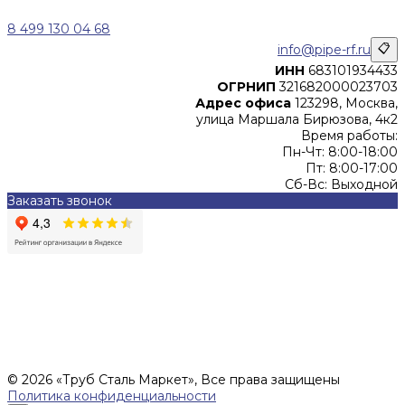
8 499 130 04 68
info@pipe-rf.ru
📋
ИНН
683101934433
ОГРНИП
321682000023703
Адрес офиса
123298, Москва,
улица Маршала Бирюзова, 4к2
Время работы:
Пн-Чт: 8:00-18:00
Пт: 8:00-17:00
Сб-Вс: Выходной
Заказать звонок
Цены, указанные на сайте, не являются офертой (в
соответствии со ст.435 ГК РФ), и не влекут за собой
обязательств ИП Денисов Александр Николаевич по
заключению Договора. Окончательная стоимость и сроки
поставки уточняются после составления Спецификации и
фиксируются в Счете на оплату, а также Спецификации на
поставку товара.
© 2026 «Труб Сталь Маркет», Все права защищены
Политика конфиденциальности