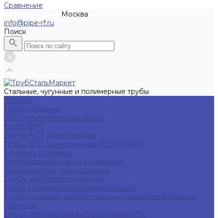
Сравнение
Москва
Рассчитать заказ
info@pipe-rf.ru
Поиск
Стальные, чугунные и полимерные трубы
Каталог
Трубы стальные
ВГП, электросварные трубы
Трубы ВГП
Трубы ВГП оцинкованные
Трубы ВГП оцинкованные ГОСТ 3262-75
Трубы из обечайки
Трубы квадратные оцинкованные
Трубы круглые оцинкованные
Трубы нефтегазопроводные
Трубы прямоугольные оцинкованные
Трубы стальные для изготовления защитных футляров
(кожухов)
Трубы электросварные в изоляции ППУ