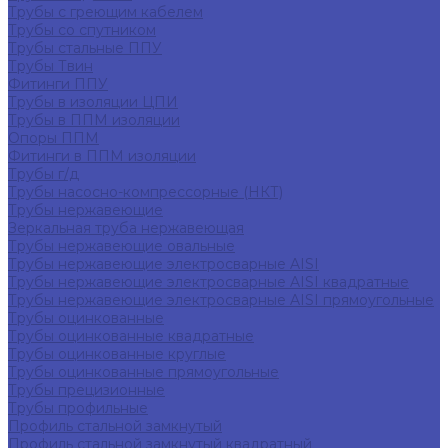
Трубы с греющим кабелем
Трубы со спутником
Трубы стальные ППУ
Трубы Твин
Фитинги ППУ
Трубы в изоляции ЦПИ
Трубы в ППМ изоляции
Опоры ППМ
Фитинги в ППМ изоляции
Трубы г/д
Трубы насосно-компрессорные (НКТ)
Трубы нержавеющие
Зеркальная труба нержавеющая
Трубы нержавеющие овальные
Трубы нержавеющие электросварные AISI
Трубы нержавеющие электросварные AISI квадратные
Трубы нержавеющие электросварные AISI прямоугольные
Трубы оцинкованные
Трубы оцинкованные квадратные
Трубы оцинкованные круглые
Трубы оцинкованные прямоугольные
Трубы прецизионные
Трубы профильные
Профиль стальной замкнутый
Профиль стальной замкнутый квадратный