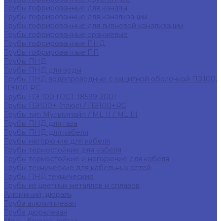
Трубы гофрированные для канавы
Трубы гофрированные для канализации
Трубы гофрированные для ливневой канализации
Трубы гофрированные оранжевые
Трубы гофрированные ПНД
Трубы гофрированные ПП
Трубы ПНД
Трубы ПНД для воды
Трубы ПНД водопроводные с защитной оболочкой ПЭ100,
ПЭ100-RC
Трубы ПЭ 100 ГОСТ 18599-2001
Трубы ПЭ100+ (плюс) / ПЭ100+RC
Трубы тип Мультипайп / ML II / ML III
Трубы ПНД для газа
Трубы ПНД для кабеля
Трубы негорючие для кабеля
Трубы термостойкие для кабеля
Трубы термостойкие и негорючие для кабеля
Трубы технические для кабельных сетей
Трубы ПНД технические
Трубы из цветных металлов и сплавов
Алюминий, дюраль
Труба алюминиевая
Труба дюралевая