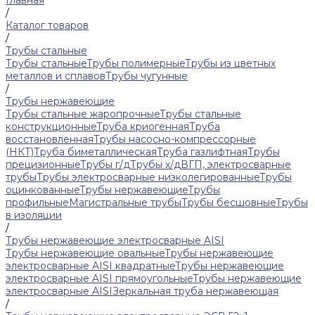
Главная
/
Каталог товаров
/
Трубы стальные
Трубы стальные
Трубы полимерные
Трубы из цветных
металлов и сплавов
Трубы чугунные
/
Трубы нержавеющие
Трубы стальные жаропрочные
Трубы стальные
конструкционные
Труба криогенная
Труба
восстановленная
Трубы насосно-компрессорные
(НКТ)
Труба биметаллическая
Труба газлифтная
Трубы
прецизионные
Трубы г/д
Трубы х/д
ВГП, электросварные
трубы
Трубы электросварные низколегированные
Трубы
оцинкованные
Трубы нержавеющие
Трубы
профильные
Магистральные трубы
Трубы бесшовные
Трубы
в изоляции
/
Трубы нержавеющие электросварные AISI
Трубы нержавеющие овальные
Трубы нержавеющие
электросварные AISI квадратные
Трубы нержавеющие
электросварные AISI прямоугольные
Трубы нержавеющие
электросварные AISI
Зеркальная труба нержавеющая
/