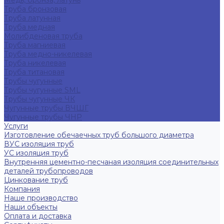
Медь, бронза, латунь
Труба бронзовая
Труба латунная
Труба медная
Молибденовая труба
Труба магниевая
Труба медно-никелевая
Труба никелевая
Труба титановая
Трубы чугунные
Трубы чугунные SML
Трубы чугунные ЧК
Чугунные трубы ВЧШГ
Чугунные трубы ЧНР
Услуги
Изготовление обечаечных труб большого диаметра
ВУС изоляция труб
УС изоляция труб
Внутренняя цементно-песчаная изоляция соединительных
деталей трубопроводов
Цинкование труб
Компания
Наше производство
Наши объекты
Оплата и доставка