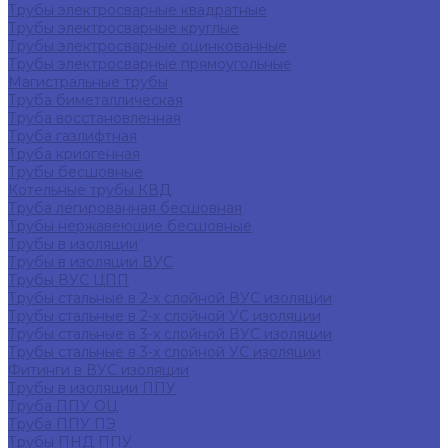
Трубы электросварные квадратные
Трубы электросварные круглые
Трубы электросварные оцинкованные
Трубы электросварные прямоугольные
Магистральные трубы
Труба биметаллическая
Труба восстановленная
Труба газлифтная
Труба криогенная
Трубы бесшовные
Котельные трубы КВД
Труба легированная бесшовная
Трубы нержавеющие бесшовные
Трубы в изоляции
Трубы в изоляции ВУС
Трубы ВУС ЦПП
Трубы стальные в 2-х слойной ВУС изоляции
Трубы стальные в 2-х слойной УС изоляции
Трубы стальные в 3-х слойной ВУС изоляции
Трубы стальные в 3-х слойной УС изоляции
Фитинги в ВУС изоляции
Трубы в изоляции ППУ
Труба ППУ ОЦ
Труба ППУ ПЭ
Трубы ПНД ППУ