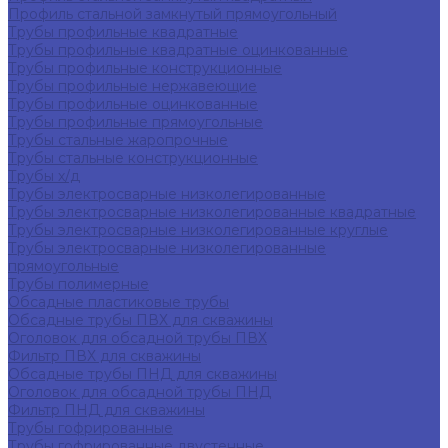
Профиль стальной замкнутый прямоугольный
Трубы профильные квадратные
Трубы профильные квадратные оцинкованные
Трубы профильные конструкционные
Трубы профильные нержавеющие
Трубы профильные оцинкованные
Трубы профильные прямоугольные
Трубы стальные жаропрочные
Трубы стальные конструкционные
Трубы х/д
Трубы электросварные низколегированные
Трубы электросварные низколегированные квадратные
Трубы электросварные низколегированные круглые
Трубы электросварные низколегированные
прямоугольные
Трубы полимерные
Обсадные пластиковые трубы
Обсадные трубы ПВХ для скважины
Оголовок для обсадной трубы ПВХ
Фильтр ПВХ для скважины
Обсадные трубы ПНД для скважины
Оголовок для обсадной трубы ПНД
Фильтр ПНД для скважины
Трубы гофрированные
Трубы гофрированные двустенные