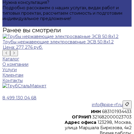
Нужна консультация?
Подробно расскажем о наших услугах, видах работ и
типовых проектах, рассчитаем стоимость и подготовим
индивидуальное предложение!
Задать вопрос
Ранее вы смотрели
Трубы нержавеющие электросварные ЭСВ 50.8x1.2
Цена: 277 276 руб.
Каталог
О компании
Услуги
Клиентам
Контакты
8 499 130 04 68
info@pipe-rf.ru
📋
ИНН
683101934433
ОГРНИП
321682000023703
Адрес офиса
123298, Москва,
улица Маршала Бирюзова, 4к2
Время работы: