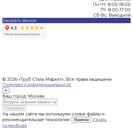
Пн-Чт: 8:00-18:00
Пт: 8:00-17:00
Сб-Вс: Выходной
Заказать звонок
Цены, указанные на сайте, не являются офертой (в
соответствии со ст.435 ГК РФ), и не влекут за собой
обязательств ИП Денисов Александр Николаевич по
заключению Договора. Окончательная стоимость и сроки
поставки уточняются после составления Спецификации и
фиксируются в Счете на оплату, а также Спецификации на
поставку товара.
© 2026 «Труб Сталь Маркет», Все права защищены
Политика конфиденциальности
×
Ваш город: Москва
Сохранить
На нашем сайте мы используем cookie-файлы и
рекомендательные технологии.
Узнать
Понятно
подробнее