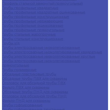
Профиль стальной замкнутый прямоугольный
Трубы профильные квадратные
Трубы профильные квадратные оцинкованные
Трубы профильные конструкционные
Трубы профильные нержавеющие
Трубы профильные оцинкованные
Трубы профильные прямоугольные
Трубы стальные жаропрочные
Трубы стальные конструкционные
Трубы х/д
Трубы электросварные низколегированные
Трубы электросварные низколегированные квадратные
Трубы электросварные низколегированные круглые
Трубы электросварные низколегированные
прямоугольные
Трубы полимерные
Обсадные пластиковые трубы
Обсадные трубы ПВХ для скважины
Оголовок для обсадной трубы ПВХ
Фильтр ПВХ для скважины
Обсадные трубы ПНД для скважины
Оголовок для обсадной трубы ПНД
Фильтр ПНД для скважины
Трубы гофрированные
Трубы гофрированные двустенные