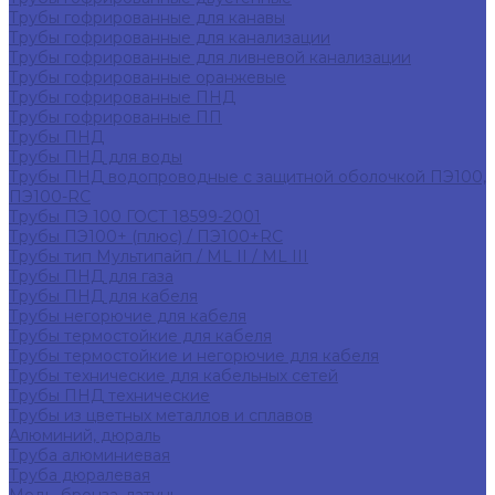
Трубы гофрированные для канавы
Трубы гофрированные для канализации
Трубы гофрированные для ливневой канализации
Трубы гофрированные оранжевые
Трубы гофрированные ПНД
Трубы гофрированные ПП
Трубы ПНД
Трубы ПНД для воды
Трубы ПНД водопроводные с защитной оболочкой ПЭ100,
ПЭ100-RC
Трубы ПЭ 100 ГОСТ 18599-2001
Трубы ПЭ100+ (плюс) / ПЭ100+RC
Трубы тип Мультипайп / ML II / ML III
Трубы ПНД для газа
Трубы ПНД для кабеля
Трубы негорючие для кабеля
Трубы термостойкие для кабеля
Трубы термостойкие и негорючие для кабеля
Трубы технические для кабельных сетей
Трубы ПНД технические
Трубы из цветных металлов и сплавов
Алюминий, дюраль
Труба алюминиевая
Труба дюралевая