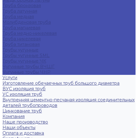
Медь, бронза, латунь
Труба бронзовая
Труба латунная
Труба медная
Молибденовая труба
Труба магниевая
Труба медно-никелевая
Труба никелевая
Труба титановая
Трубы чугунные
Трубы чугунные SML
Трубы чугунные ЧК
Чугунные трубы ВЧШГ
Чугунные трубы ЧНР
Услуги
Изготовление обечаечных труб большого диаметра
ВУС изоляция труб
УС изоляция труб
Внутренняя цементно-песчаная изоляция соединительных
деталей трубопроводов
Цинкование труб
Компания
Наше производство
Наши объекты
Оплата и доставка