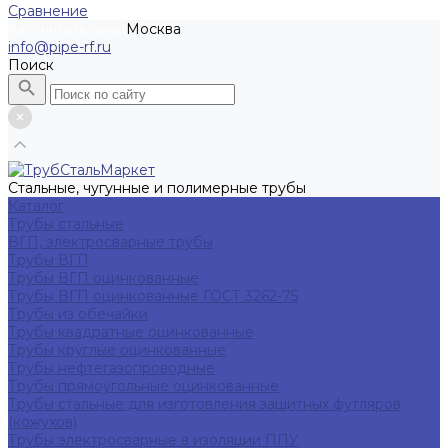
Сравнение
Москва
Рассчитать заказ
info@pipe-rf.ru
Поиск
Стальные, чугунные и полимерные трубы
Каталог
Трубы стальные
ВГП, электросварные трубы
Трубы ВГП
Трубы ВГП оцинкованные
Трубы ВГП оцинкованные ГОСТ 3262-75
Трубы из обечайки
Трубы квадратные оцинкованные
Трубы круглые оцинкованные
Трубы нефтегазопроводные
Трубы прямоугольные оцинкованные
Трубы стальные для изготовления защитных футляров
(кожухов)
Трубы электросварные в изоляции ППУ