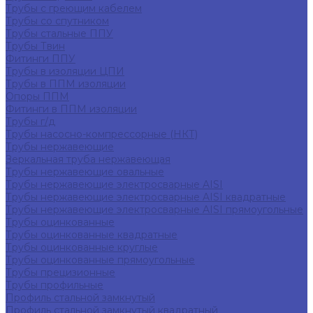
Трубы с греющим кабелем
Трубы со спутником
Трубы стальные ППУ
Трубы Твин
Фитинги ППУ
Трубы в изоляции ЦПИ
Трубы в ППМ изоляции
Опоры ППМ
Фитинги в ППМ изоляции
Трубы г/д
Трубы насосно-компрессорные (НКТ)
Трубы нержавеющие
Зеркальная труба нержавеющая
Трубы нержавеющие овальные
Трубы нержавеющие электросварные AISI
Трубы нержавеющие электросварные AISI квадратные
Трубы нержавеющие электросварные AISI прямоугольные
Трубы оцинкованные
Трубы оцинкованные квадратные
Трубы оцинкованные круглые
Трубы оцинкованные прямоугольные
Трубы прецизионные
Трубы профильные
Профиль стальной замкнутый
Профиль стальной замкнутый квадратный