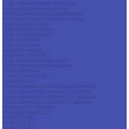
Трубы электросварные квадратные
Трубы электросварные круглые
Трубы электросварные оцинкованные
Трубы электросварные прямоугольные
Магистральные трубы
Труба биметаллическая
Труба восстановленная
Труба газлифтная
Труба криогенная
Трубы бесшовные
Котельные трубы КВД
Труба легированная бесшовная
Трубы нержавеющие бесшовные
Трубы в изоляции
Трубы в изоляции ВУС
Трубы ВУС ЦПП
Трубы стальные в 2-х слойной ВУС изоляции
Трубы стальные в 2-х слойной УС изоляции
Трубы стальные в 3-х слойной ВУС изоляции
Трубы стальные в 3-х слойной УС изоляции
Фитинги в ВУС изоляции
Трубы в изоляции ППУ
Труба ППУ ОЦ
Труба ППУ ПЭ
Трубы ПНД ППУ