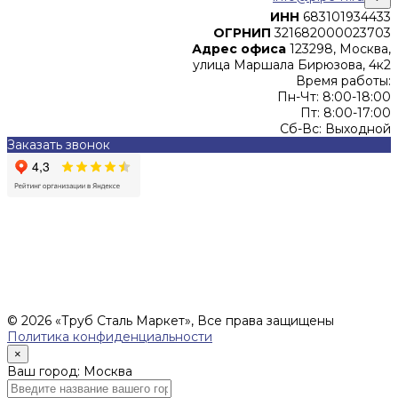
ИНН
683101934433
ОГРНИП
321682000023703
Адрес офиса
123298, Москва,
улица Маршала Бирюзова, 4к2
Время работы:
Пн-Чт: 8:00-18:00
Пт: 8:00-17:00
Сб-Вс: Выходной
Заказать звонок
Цены, указанные на сайте, не являются офертой (в
соответствии со ст.435 ГК РФ), и не влекут за собой
обязательств ИП Денисов Александр Николаевич по
заключению Договора. Окончательная стоимость и сроки
поставки уточняются после составления Спецификации и
фиксируются в Счете на оплату, а также Спецификации на
поставку товара.
© 2026 «Труб Сталь Маркет», Все права защищены
Политика конфиденциальности
×
Ваш город: Москва