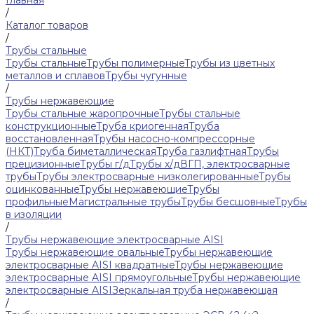
Главная
/
Каталог товаров
/
Трубы стальные
Трубы стальные
Трубы полимерные
Трубы из цветных
металлов и сплавов
Трубы чугунные
/
Трубы нержавеющие
Трубы стальные жаропрочные
Трубы стальные
конструкционные
Труба криогенная
Труба
восстановленная
Трубы насосно-компрессорные
(НКТ)
Труба биметаллическая
Труба газлифтная
Трубы
прецизионные
Трубы г/д
Трубы х/д
ВГП, электросварные
трубы
Трубы электросварные низколегированные
Трубы
оцинкованные
Трубы нержавеющие
Трубы
профильные
Магистральные трубы
Трубы бесшовные
Трубы
в изоляции
/
Трубы нержавеющие электросварные AISI
Трубы нержавеющие овальные
Трубы нержавеющие
электросварные AISI квадратные
Трубы нержавеющие
электросварные AISI прямоугольные
Трубы нержавеющие
электросварные AISI
Зеркальная труба нержавеющая
/