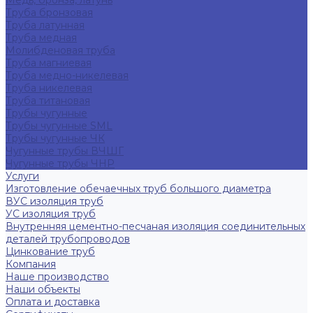
Медь, бронза, латунь
Труба бронзовая
Труба латунная
Труба медная
Молибденовая труба
Труба магниевая
Труба медно-никелевая
Труба никелевая
Труба титановая
Трубы чугунные
Трубы чугунные SML
Трубы чугунные ЧК
Чугунные трубы ВЧШГ
Чугунные трубы ЧНР
Услуги
Изготовление обечаечных труб большого диаметра
ВУС изоляция труб
УС изоляция труб
Внутренняя цементно-песчаная изоляция соединительных
деталей трубопроводов
Цинкование труб
Компания
Наше производство
Наши объекты
Оплата и доставка