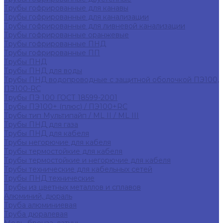
Трубы гофрированные для канавы
Трубы гофрированные для канализации
Трубы гофрированные для ливневой канализации
Трубы гофрированные оранжевые
Трубы гофрированные ПНД
Трубы гофрированные ПП
Трубы ПНД
Трубы ПНД для воды
Трубы ПНД водопроводные с защитной оболочкой ПЭ100,
ПЭ100-RC
Трубы ПЭ 100 ГОСТ 18599-2001
Трубы ПЭ100+ (плюс) / ПЭ100+RC
Трубы тип Мультипайп / ML II / ML III
Трубы ПНД для газа
Трубы ПНД для кабеля
Трубы негорючие для кабеля
Трубы термостойкие для кабеля
Трубы термостойкие и негорючие для кабеля
Трубы технические для кабельных сетей
Трубы ПНД технические
Трубы из цветных металлов и сплавов
Алюминий, дюраль
Труба алюминиевая
Труба дюралевая