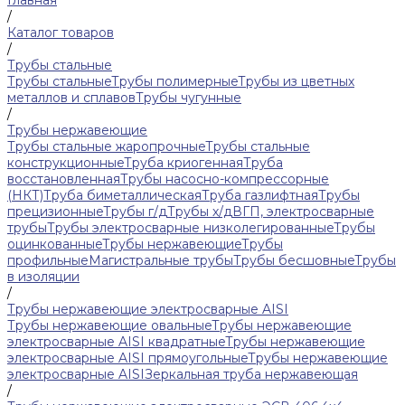
Главная
/
Каталог товаров
/
Трубы стальные
Трубы стальные
Трубы полимерные
Трубы из цветных
металлов и сплавов
Трубы чугунные
/
Трубы нержавеющие
Трубы стальные жаропрочные
Трубы стальные
конструкционные
Труба криогенная
Труба
восстановленная
Трубы насосно-компрессорные
(НКТ)
Труба биметаллическая
Труба газлифтная
Трубы
прецизионные
Трубы г/д
Трубы х/д
ВГП, электросварные
трубы
Трубы электросварные низколегированные
Трубы
оцинкованные
Трубы нержавеющие
Трубы
профильные
Магистральные трубы
Трубы бесшовные
Трубы
в изоляции
/
Трубы нержавеющие электросварные AISI
Трубы нержавеющие овальные
Трубы нержавеющие
электросварные AISI квадратные
Трубы нержавеющие
электросварные AISI прямоугольные
Трубы нержавеющие
электросварные AISI
Зеркальная труба нержавеющая
/