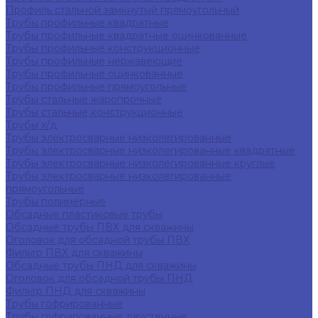
Профиль стальной замкнутый прямоугольный
Трубы профильные квадратные
Трубы профильные квадратные оцинкованные
Трубы профильные конструкционные
Трубы профильные нержавеющие
Трубы профильные оцинкованные
Трубы профильные прямоугольные
Трубы стальные жаропрочные
Трубы стальные конструкционные
Трубы х/д
Трубы электросварные низколегированные
Трубы электросварные низколегированные квадратные
Трубы электросварные низколегированные круглые
Трубы электросварные низколегированные
прямоугольные
Трубы полимерные
Обсадные пластиковые трубы
Обсадные трубы ПВХ для скважины
Оголовок для обсадной трубы ПВХ
Фильтр ПВХ для скважины
Обсадные трубы ПНД для скважины
Оголовок для обсадной трубы ПНД
Фильтр ПНД для скважины
Трубы гофрированные
Трубы гофрированные двустенные