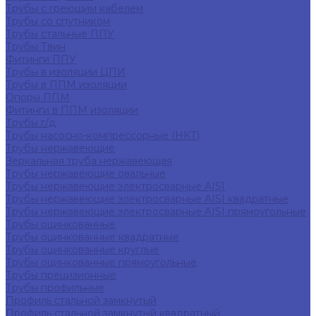
Трубы с греющим кабелем
Трубы со спутником
Трубы стальные ППУ
Трубы Твин
Фитинги ППУ
Трубы в изоляции ЦПИ
Трубы в ППМ изоляции
Опоры ППМ
Фитинги в ППМ изоляции
Трубы г/д
Трубы насосно-компрессорные (НКТ)
Трубы нержавеющие
Зеркальная труба нержавеющая
Трубы нержавеющие овальные
Трубы нержавеющие электросварные AISI
Трубы нержавеющие электросварные AISI квадратные
Трубы нержавеющие электросварные AISI прямоугольные
Трубы оцинкованные
Трубы оцинкованные квадратные
Трубы оцинкованные круглые
Трубы оцинкованные прямоугольные
Трубы прецизионные
Трубы профильные
Профиль стальной замкнутый
Профиль стальной замкнутый квадратный