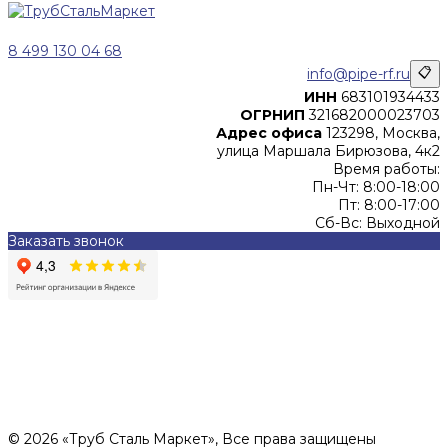
8 499 130 04 68
info@pipe-rf.ru
📋
ИНН
683101934433
ОГРНИП
321682000023703
Адрес офиса
123298, Москва,
улица Маршала Бирюзова, 4к2
Время работы:
Пн-Чт: 8:00-18:00
Пт: 8:00-17:00
Сб-Вс: Выходной
Заказать звонок
Цены, указанные на сайте, не являются офертой (в
соответствии со ст.435 ГК РФ), и не влекут за собой
обязательств ИП Денисов Александр Николаевич по
заключению Договора. Окончательная стоимость и сроки
поставки уточняются после составления Спецификации и
фиксируются в Счете на оплату, а также Спецификации на
поставку товара.
© 2026 «Труб Сталь Маркет», Все права защищены