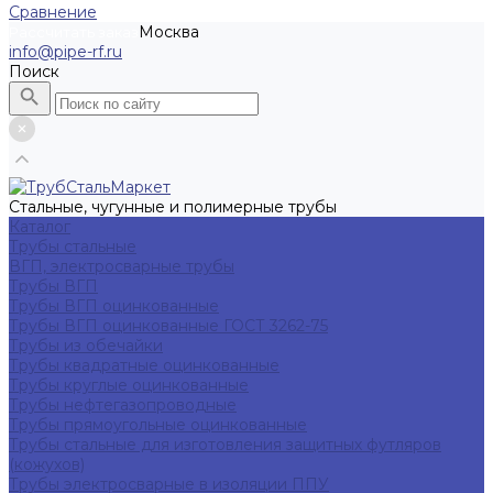
Сравнение
Москва
Рассчитать заказ
info@pipe-rf.ru
Поиск
Стальные, чугунные и полимерные трубы
Каталог
Трубы стальные
ВГП, электросварные трубы
Трубы ВГП
Трубы ВГП оцинкованные
Трубы ВГП оцинкованные ГОСТ 3262-75
Трубы из обечайки
Трубы квадратные оцинкованные
Трубы круглые оцинкованные
Трубы нефтегазопроводные
Трубы прямоугольные оцинкованные
Трубы стальные для изготовления защитных футляров
(кожухов)
Трубы электросварные в изоляции ППУ