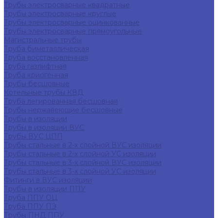
Трубы электросварные квадратные
Трубы электросварные круглые
Трубы электросварные оцинкованные
Трубы электросварные прямоугольные
Магистральные трубы
Труба биметаллическая
Труба восстановленная
Труба газлифтная
Труба криогенная
Трубы бесшовные
Котельные трубы КВД
Труба легированная бесшовная
Трубы нержавеющие бесшовные
Трубы в изоляции
Трубы в изоляции ВУС
Трубы ВУС ЦПП
Трубы стальные в 2-х слойной ВУС изоляции
Трубы стальные в 2-х слойной УС изоляции
Трубы стальные в 3-х слойной ВУС изоляции
Трубы стальные в 3-х слойной УС изоляции
Фитинги в ВУС изоляции
Трубы в изоляции ППУ
Труба ППУ ОЦ
Труба ППУ ПЭ
Трубы ПНД ППУ