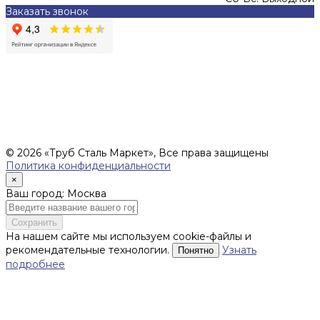
Заказать звонок
Цены, указанные на сайте, не являются офертой (в
соответствии со ст.435 ГК РФ), и не влекут за собой
обязательств ИП Денисов Александр Николаевич по
заключению Договора. Окончательная стоимость и сроки
поставки уточняются после составления Спецификации и
фиксируются в Счете на оплату, а также Спецификации на
поставку товара.
© 2026 «Труб Сталь Маркет», Все права защищены
Политика конфиденциальности
×
Ваш город: Москва
Сохранить
На нашем сайте мы используем cookie-файлы и
рекомендательные технологии.
Узнать
Понятно
подробнее