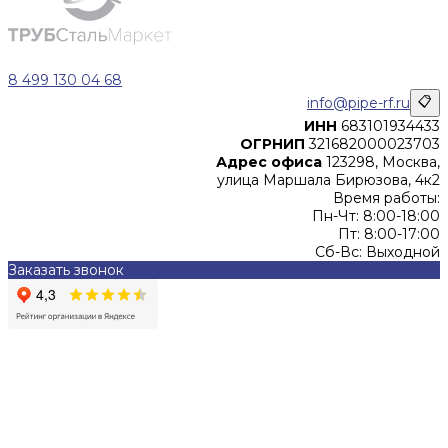
8 499 130 04 68
info@pipe-rf.ru
📋
ИНН
683101934433
ОГРНИП
321682000023703
Адрес офиса
123298, Москва,
улица Маршала Бирюзова, 4к2
Время работы:
Пн-Чт: 8:00-18:00
Пт: 8:00-17:00
Сб-Вс: Выходной
Заказать звонок
Цены, указанные на сайте, не являются офертой (в
соответствии со ст.435 ГК РФ), и не влекут за собой
обязательств ИП Денисов Александр Николаевич по
заключению Договора. Окончательная стоимость и сроки
поставки уточняются после составления Спецификации и
фиксируются в Счете на оплату, а также Спецификации на