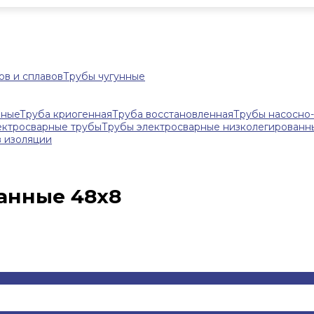
ов и сплавов
Трубы чугунные
нные
Труба криогенная
Труба восстановленная
Трубы насосно
ектросварные трубы
Трубы электросварные низколегированн
в изоляции
анные 48x8