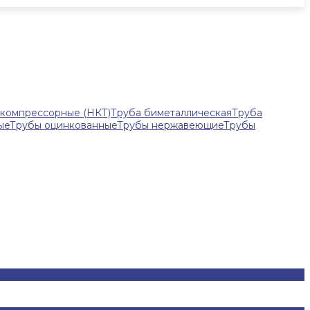
-компрессорные (НКТ)
Труба биметаллическая
Труба
ые
Трубы оцинкованные
Трубы нержавеющие
Трубы