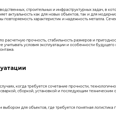
одственных, строительных и инфраструктурных задач, в ко
яет актуальность как для новых объектов, так и для модер
жны повторяемость характеристик и надежность металла. Се
о расчетную прочность, стабильность размеров и пригоднос
нее учитывать условия эксплуатации и особенности будущего
онтажа.
луатации
лучаях, когда требуется сочетание прочности, технологичн
, сваркой, сборкой, установкой и последующим техническим
выбором для объектов, где требуется понятная логистика п