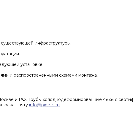
и существующей инфраструктуры.
луатации.
ледующей установке.
иями и распространенными схемами монтажа.
оскве и РФ. Трубы холоднодеформированные 48x8 с сертифик
явку на почту
info@pipe-rf.ru
.