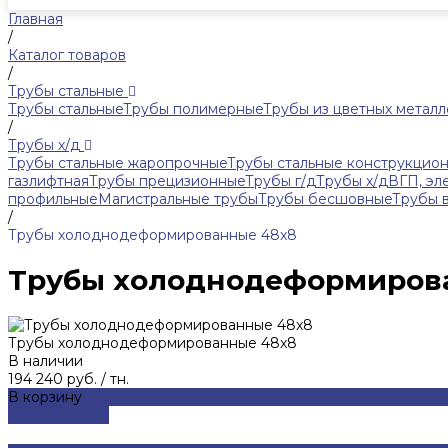
Главная
/
Каталог товаров
/
Трубы стальные
Трубы стальные
Трубы полимерные
Трубы из цветных металл
/
Трубы х/д
Трубы стальные жаропрочные
Трубы стальные конструкцио
газлифтная
Трубы прецизионные
Трубы г/д
Трубы х/д
ВГП, эл
профильные
Магистральные трубы
Трубы бесшовные
Трубы 
/
Трубы холоднодеформированные 48x8
Трубы холоднодеформиров
Трубы холоднодеформированные 48x8
В наличии
194 240 руб.
/
тн.
В корзину
ДОБАВЛЕНО