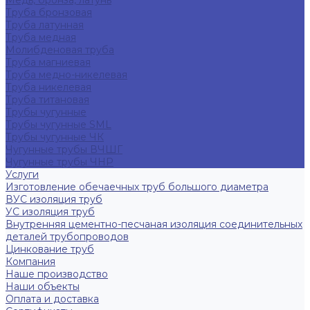
Медь, бронза, латунь
Труба бронзовая
Труба латунная
Труба медная
Молибденовая труба
Труба магниевая
Труба медно-никелевая
Труба никелевая
Труба титановая
Трубы чугунные
Трубы чугунные SML
Трубы чугунные ЧК
Чугунные трубы ВЧШГ
Чугунные трубы ЧНР
Услуги
Изготовление обечаечных труб большого диаметра
ВУС изоляция труб
УС изоляция труб
Внутренняя цементно-песчаная изоляция соединительных
деталей трубопроводов
Цинкование труб
Компания
Наше производство
Наши объекты
Оплата и доставка