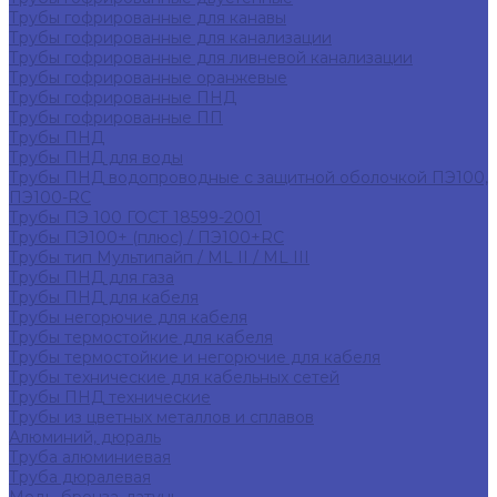
Трубы гофрированные для канавы
Трубы гофрированные для канализации
Трубы гофрированные для ливневой канализации
Трубы гофрированные оранжевые
Трубы гофрированные ПНД
Трубы гофрированные ПП
Трубы ПНД
Трубы ПНД для воды
Трубы ПНД водопроводные с защитной оболочкой ПЭ100,
ПЭ100-RC
Трубы ПЭ 100 ГОСТ 18599-2001
Трубы ПЭ100+ (плюс) / ПЭ100+RC
Трубы тип Мультипайп / ML II / ML III
Трубы ПНД для газа
Трубы ПНД для кабеля
Трубы негорючие для кабеля
Трубы термостойкие для кабеля
Трубы термостойкие и негорючие для кабеля
Трубы технические для кабельных сетей
Трубы ПНД технические
Трубы из цветных металлов и сплавов
Алюминий, дюраль
Труба алюминиевая
Труба дюралевая