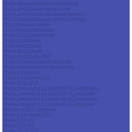
Трубы электросварные квадратные
Трубы электросварные круглые
Трубы электросварные оцинкованные
Трубы электросварные прямоугольные
Магистральные трубы
Труба биметаллическая
Труба восстановленная
Труба газлифтная
Труба криогенная
Трубы бесшовные
Котельные трубы КВД
Труба легированная бесшовная
Трубы нержавеющие бесшовные
Трубы в изоляции
Трубы в изоляции ВУС
Трубы ВУС ЦПП
Трубы стальные в 2-х слойной ВУС изоляции
Трубы стальные в 2-х слойной УС изоляции
Трубы стальные в 3-х слойной ВУС изоляции
Трубы стальные в 3-х слойной УС изоляции
Фитинги в ВУС изоляции
Трубы в изоляции ППУ
Труба ППУ ОЦ
Труба ППУ ПЭ
Трубы ПНД ППУ