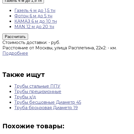
Газель 4 м до 1,5 тн
Газель 4 м до 1,5 тн
Фотон 6 м до 5 тн
КАМАЗ 6 м до 10 тн
MAN 12 м до 20 тн
Рассчитать
Стоимость доставки:
-
руб.
Расстояние от Москвы, улица Расплетина, 22к2:
-
км.
Подробнее
Также ищут
Трубы стальные ППУ
Трубы прецизионные
Трубы х/д
Трубы бесшовные Диаметр 45
Труба бронзовая Диаметр 19
Похожие товары: