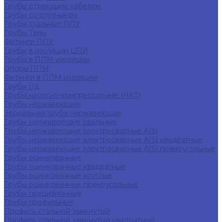
Трубы с греющим кабелем
Трубы со спутником
Трубы стальные ППУ
Трубы Твин
Фитинги ППУ
Трубы в изоляции ЦПИ
Трубы в ППМ изоляции
Опоры ППМ
Фитинги в ППМ изоляции
Трубы г/д
Трубы насосно-компрессорные (НКТ)
Трубы нержавеющие
Зеркальная труба нержавеющая
Трубы нержавеющие овальные
Трубы нержавеющие электросварные AISI
Трубы нержавеющие электросварные AISI квадратные
Трубы нержавеющие электросварные AISI прямоугольные
Трубы оцинкованные
Трубы оцинкованные квадратные
Трубы оцинкованные круглые
Трубы оцинкованные прямоугольные
Трубы прецизионные
Трубы профильные
Профиль стальной замкнутый
Профиль стальной замкнутый квадратный