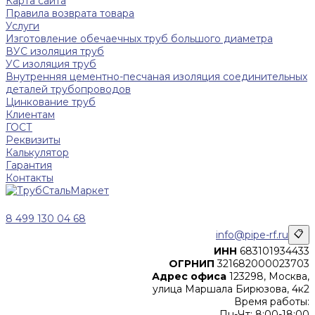
Карта сайта
Правила возврата товара
Услуги
Изготовление обечаечных труб большого диаметра
ВУС изоляция труб
УС изоляция труб
Внутренняя цементно-песчаная изоляция соединительных
деталей трубопроводов
Цинкование труб
Клиентам
ГОСТ
Реквизиты
Калькулятор
Гарантия
Контакты
8 499 130 04 68
info@pipe-rf.ru
📋
ИНН
683101934433
ОГРНИП
321682000023703
Адрес офиса
123298, Москва,
улица Маршала Бирюзова, 4к2
Время работы:
Пн-Чт: 8:00-18:00