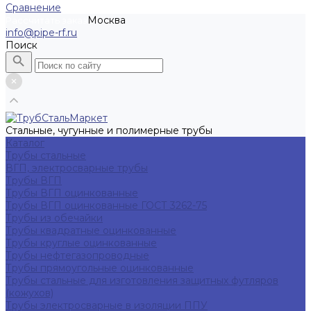
Сравнение
Москва
Рассчитать заказ
info@pipe-rf.ru
Поиск
Стальные, чугунные и полимерные трубы
Каталог
Трубы стальные
ВГП, электросварные трубы
Трубы ВГП
Трубы ВГП оцинкованные
Трубы ВГП оцинкованные ГОСТ 3262-75
Трубы из обечайки
Трубы квадратные оцинкованные
Трубы круглые оцинкованные
Трубы нефтегазопроводные
Трубы прямоугольные оцинкованные
Трубы стальные для изготовления защитных футляров
(кожухов)
Трубы электросварные в изоляции ППУ