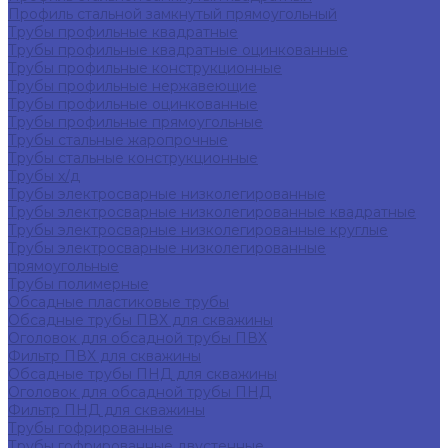
Профиль стальной замкнутый прямоугольный
Трубы профильные квадратные
Трубы профильные квадратные оцинкованные
Трубы профильные конструкционные
Трубы профильные нержавеющие
Трубы профильные оцинкованные
Трубы профильные прямоугольные
Трубы стальные жаропрочные
Трубы стальные конструкционные
Трубы х/д
Трубы электросварные низколегированные
Трубы электросварные низколегированные квадратные
Трубы электросварные низколегированные круглые
Трубы электросварные низколегированные
прямоугольные
Трубы полимерные
Обсадные пластиковые трубы
Обсадные трубы ПВХ для скважины
Оголовок для обсадной трубы ПВХ
Фильтр ПВХ для скважины
Обсадные трубы ПНД для скважины
Оголовок для обсадной трубы ПНД
Фильтр ПНД для скважины
Трубы гофрированные
Трубы гофрированные двустенные