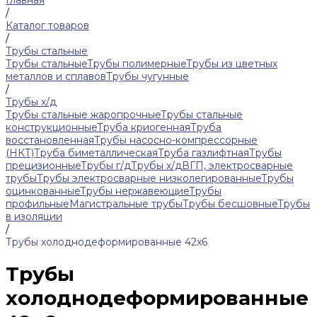
Главная
/
Каталог товаров
/
Трубы стальные
Трубы стальные
Трубы полимерные
Трубы из цветных
металлов и сплавов
Трубы чугунные
/
Трубы х/д
Трубы стальные жаропрочные
Трубы стальные
конструкционные
Труба криогенная
Труба
восстановленная
Трубы насосно-компрессорные
(НКТ)
Труба биметаллическая
Труба газлифтная
Трубы
прецизионные
Трубы г/д
Трубы х/д
ВГП, электросварные
трубы
Трубы электросварные низколегированные
Трубы
оцинкованные
Трубы нержавеющие
Трубы
профильные
Магистральные трубы
Трубы бесшовные
Трубы
в изоляции
/
Трубы холоднодеформированные 42x6
Трубы
холоднодеформированные