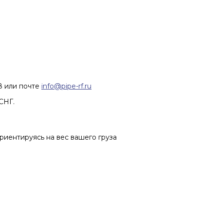
68 или почте
info@pipe-rf.ru
СНГ.
риентируясь на вес вашего груза