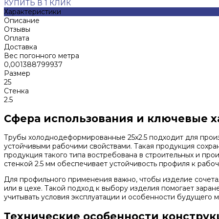
КУПИТЬ В 1 КЛИК
Характеристики
Описание
Отзывы
Оплата
Доставка
Вес погонного метра
0,001388799937
Размер
25
Стенка
2.5
Сфера использования и ключевые 
Трубы холоднодеформированные 25x2.5 подходит для произ
устойчивыми рабочими свойствами. Такая продукция сохран
продукция такого типа востребована в строительных и про
стенкой 2.5 мм обеспечивает устойчивость профиля к рабоч
Для профильного применения важно, чтобы изделие сочетал
или в цехе. Такой подход к выбору изделия помогает зара
учитывать условия эксплуатации и особенности будущего м
Технические особенности констру