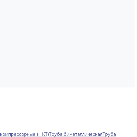
-компрессорные (НКТ)
Труба биметаллическая
Труба