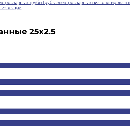
ектросварные трубы
Трубы электросварные низколегированн
в изоляции
нные 25x2.5