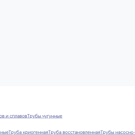
ов и сплавов
Трубы чугунные
нные
Труба криогенная
Труба восстановленная
Трубы насосно