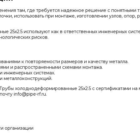
енения там, где требуется надежное решение с понятными 
чки, использовать при монтаже, изготовлении узлов, опор, р
е 25x2.5 используют как в ответственных инженерных систем
нологических рисков.
ованиями к повторяемости размеров и качеству металла.
иями и распространенными схемами монтажа.
и инженерных системах.
 и металлоконструкций.
Трубы холоднодеформированные 25x2.5 с сертификатами на ме
очту info@pipe-rf.ru.
ти организации