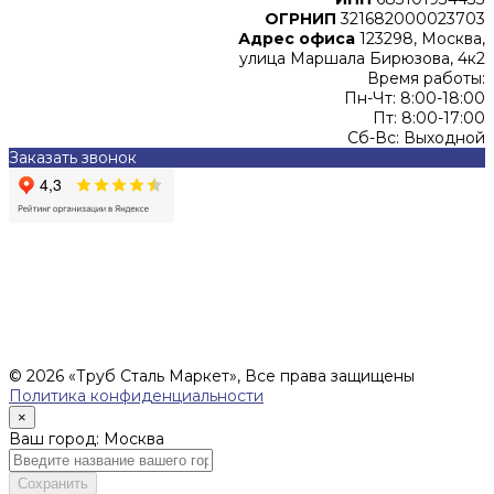
ОГРНИП
321682000023703
Адрес офиса
123298, Москва,
улица Маршала Бирюзова, 4к2
Время работы:
Пн-Чт: 8:00-18:00
Пт: 8:00-17:00
Сб-Вс: Выходной
Заказать звонок
Цены, указанные на сайте, не являются офертой (в
соответствии со ст.435 ГК РФ), и не влекут за собой
обязательств ИП Денисов Александр Николаевич по
заключению Договора. Окончательная стоимость и сроки
поставки уточняются после составления Спецификации и
фиксируются в Счете на оплату, а также Спецификации на
поставку товара.
© 2026 «Труб Сталь Маркет», Все права защищены
Политика конфиденциальности
×
Ваш город: Москва
Сохранить