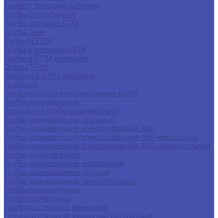
Трубы с греющим кабелем
Трубы со спутником
Трубы стальные ППУ
Трубы Твин
Фитинги ППУ
Трубы в изоляции ЦПИ
Трубы в ППМ изоляции
Опоры ППМ
Фитинги в ППМ изоляции
Трубы г/д
Трубы насосно-компрессорные (НКТ)
Трубы нержавеющие
Зеркальная труба нержавеющая
Трубы нержавеющие овальные
Трубы нержавеющие электросварные AISI
Трубы нержавеющие электросварные AISI квадратные
Трубы нержавеющие электросварные AISI прямоугольные
Трубы оцинкованные
Трубы оцинкованные квадратные
Трубы оцинкованные круглые
Трубы оцинкованные прямоугольные
Трубы прецизионные
Трубы профильные
Профиль стальной замкнутый
Профиль стальной замкнутый квадратный