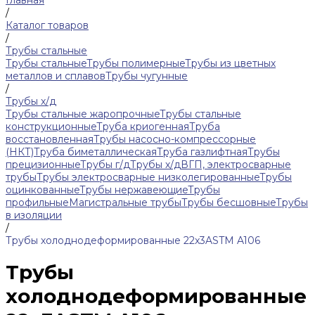
Главная
/
Каталог товаров
/
Трубы стальные
Трубы стальные
Трубы полимерные
Трубы из цветных
металлов и сплавов
Трубы чугунные
/
Трубы х/д
Трубы стальные жаропрочные
Трубы стальные
конструкционные
Труба криогенная
Труба
восстановленная
Трубы насосно-компрессорные
(НКТ)
Труба биметаллическая
Труба газлифтная
Трубы
прецизионные
Трубы г/д
Трубы х/д
ВГП, электросварные
трубы
Трубы электросварные низколегированные
Трубы
оцинкованные
Трубы нержавеющие
Трубы
профильные
Магистральные трубы
Трубы бесшовные
Трубы
в изоляции
/
Трубы холоднодеформированные 22x3ASTM A106
Трубы
холоднодеформированные