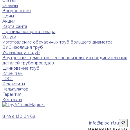
Статьи
Отзывы
Вопрос-ответ
Цены
Акции
Карта сайта
Правила возврата товара
Услуги
Изготовление обечаечных труб большого диаметра
ВУС изоляция труб
УС изоляция труб
Внутренняя цементно-песчаная изоляция соединительных
деталей трубопроводов
Цинкование труб
Клиентам
ГОСТ
Реквизиты
Калькулятор
Гарантия
Контакты
8 499 130 04 68
info@pipe-rf.ru
📋
ИНН
683101934433