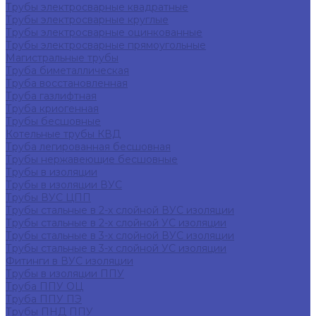
Трубы электросварные квадратные
Трубы электросварные круглые
Трубы электросварные оцинкованные
Трубы электросварные прямоугольные
Магистральные трубы
Труба биметаллическая
Труба восстановленная
Труба газлифтная
Труба криогенная
Трубы бесшовные
Котельные трубы КВД
Труба легированная бесшовная
Трубы нержавеющие бесшовные
Трубы в изоляции
Трубы в изоляции ВУС
Трубы ВУС ЦПП
Трубы стальные в 2-х слойной ВУС изоляции
Трубы стальные в 2-х слойной УС изоляции
Трубы стальные в 3-х слойной ВУС изоляции
Трубы стальные в 3-х слойной УС изоляции
Фитинги в ВУС изоляции
Трубы в изоляции ППУ
Труба ППУ ОЦ
Труба ППУ ПЭ
Трубы ПНД ППУ