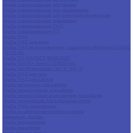
Трубы гофрированные для канавы
Трубы гофрированные для канализации
Трубы гофрированные для ливневой канализации
Трубы гофрированные оранжевые
Трубы гофрированные ПНД
Трубы гофрированные ПП
Трубы ПНД
Трубы ПНД для воды
Трубы ПНД водопроводные с защитной оболочкой ПЭ100,
ПЭ100-RC
Трубы ПЭ 100 ГОСТ 18599-2001
Трубы ПЭ100+ (плюс) / ПЭ100+RC
Трубы тип Мультипайп / ML II / ML III
Трубы ПНД для газа
Трубы ПНД для кабеля
Трубы негорючие для кабеля
Трубы термостойкие для кабеля
Трубы термостойкие и негорючие для кабеля
Трубы технические для кабельных сетей
Трубы ПНД технические
Трубы из цветных металлов и сплавов
Алюминий, дюраль
Труба алюминиевая
Труба дюралевая