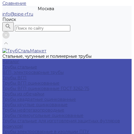
Сравнение
Москва
Рассчитать заказ
info@pipe-rf.ru
Поиск
Стальные, чугунные и полимерные трубы
Каталог
Трубы стальные
ВГП, электросварные трубы
Трубы ВГП
Трубы ВГП оцинкованные
Трубы ВГП оцинкованные ГОСТ 3262-75
Трубы из обечайки
Трубы квадратные оцинкованные
Трубы круглые оцинкованные
Трубы нефтегазопроводные
Трубы прямоугольные оцинкованные
Трубы стальные для изготовления защитных футляров
(кожухов)
Трубы электросварные в изоляции ППУ