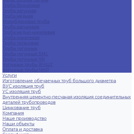
Медь, бронза, латунь
Труба бронзовая
Труба латунная
Труба медная
Молибденовая труба
Труба магниевая
Труба медно-никелевая
Труба никелевая
Труба титановая
Трубы чугунные
Трубы чугунные SML
Трубы чугунные ЧК
Чугунные трубы ВЧШГ
Чугунные трубы ЧНР
Услуги
Изготовление обечаечных труб большого диаметра
ВУС изоляция труб
УС изоляция труб
Внутренняя цементно-песчаная изоляция соединительных
деталей трубопроводов
Цинкование труб
Компания
Наше производство
Наши объекты
Оплата и доставка