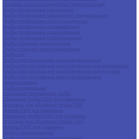
Профиль стальной замкнутый прямоугольный
Трубы профильные квадратные
Трубы профильные квадратные оцинкованные
Трубы профильные конструкционные
Трубы профильные нержавеющие
Трубы профильные оцинкованные
Трубы профильные прямоугольные
Трубы стальные жаропрочные
Трубы стальные конструкционные
Трубы х/д
Трубы электросварные низколегированные
Трубы электросварные низколегированные квадратные
Трубы электросварные низколегированные круглые
Трубы электросварные низколегированные
прямоугольные
Трубы полимерные
Обсадные пластиковые трубы
Обсадные трубы ПВХ для скважины
Оголовок для обсадной трубы ПВХ
Фильтр ПВХ для скважины
Обсадные трубы ПНД для скважины
Оголовок для обсадной трубы ПНД
Фильтр ПНД для скважины
Трубы гофрированные
Трубы гофрированные двустенные