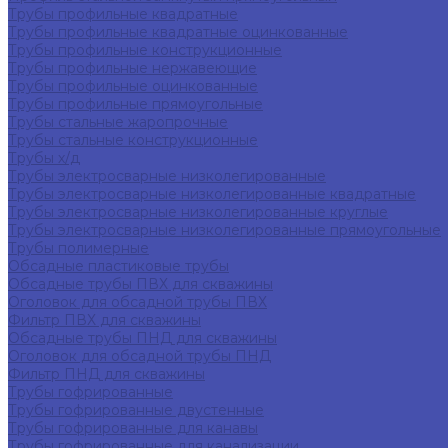
Трубы профильные квадратные
Трубы профильные квадратные оцинкованные
Трубы профильные конструкционные
Трубы профильные нержавеющие
Трубы профильные оцинкованные
Трубы профильные прямоугольные
Трубы стальные жаропрочные
Трубы стальные конструкционные
Трубы х/д
Трубы электросварные низколегированные
Трубы электросварные низколегированные квадратные
Трубы электросварные низколегированные круглые
Трубы электросварные низколегированные прямоугольные
Трубы полимерные
Обсадные пластиковые трубы
Обсадные трубы ПВХ для скважины
Оголовок для обсадной трубы ПВХ
Фильтр ПВХ для скважины
Обсадные трубы ПНД для скважины
Оголовок для обсадной трубы ПНД
Фильтр ПНД для скважины
Трубы гофрированные
Трубы гофрированные двустенные
Трубы гофрированные для канавы
Трубы гофрированные для канализации