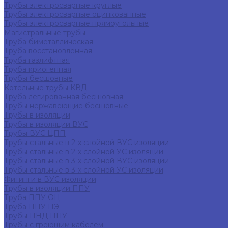
Трубы электросварные круглые
Трубы электросварные оцинкованные
Трубы электросварные прямоугольные
Магистральные трубы
Труба биметаллическая
Труба восстановленная
Труба газлифтная
Труба криогенная
Трубы бесшовные
Котельные трубы КВД
Труба легированная бесшовная
Трубы нержавеющие бесшовные
Трубы в изоляции
Трубы в изоляции ВУС
Трубы ВУС ЦПП
Трубы стальные в 2-х слойной ВУС изоляции
Трубы стальные в 2-х слойной УС изоляции
Трубы стальные в 3-х слойной ВУС изоляции
Трубы стальные в 3-х слойной УС изоляции
Фитинги в ВУС изоляции
Трубы в изоляции ППУ
Труба ППУ ОЦ
Труба ППУ ПЭ
Трубы ПНД ППУ
Трубы с греющим кабелем