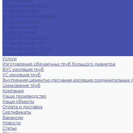
Труба медная
Молибденовая труба
Труба магниевая
Труба медно-никелевая
Труба никелевая
Труба титановая
Трубы чугунные
Трубы чугунные SML
Трубы чугунные ЧК
Чугунные трубы ВЧШГ
Чугунные трубы ЧНР
Услуги
Изготовление обечаечных труб большого диаметра
ВУС изоляция труб
УС изоляция труб
Внутренняя цементно-песчаная изоляция соединительных 
Цинкование труб
Компания
Наше производство
Наши объекты
Оплата и доставка
Сертификаты
Вакансии
Новости
Статьи