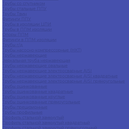
Трубы со спутником
Трубы стальные ППУ
Трубы Твин
Фитинги ППУ
Трубы в изоляции ЦПИ
Трубы в ППМ изоляции
Опоры ППМ
Фитинги в ППМ изоляции
Трубы г/д
Трубы насосно-компрессорные (НКТ)
Трубы нержавеющие
Зеркальная труба нержавеющая
Трубы нержавеющие овальные
Трубы нержавеющие электросварные AISI
Трубы нержавеющие электросварные AISI квадратные
Трубы нержавеющие электросварные AISI прямоугольные
Трубы оцинкованные
Трубы оцинкованные квадратные
Трубы оцинкованные круглые
Трубы оцинкованные прямоугольные
Трубы прецизионные
Трубы профильные
Профиль стальной замкнутый
Профиль стальной замкнутый квадратный
Профиль стальной замкнутый прямоугольный