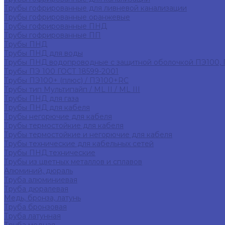
Трубы гофрированные для ливневой канализации
Трубы гофрированные оранжевые
Трубы гофрированные ПНД
Трубы гофрированные ПП
Трубы ПНД
Трубы ПНД для воды
Трубы ПНД водопроводные с защитной оболочкой ПЭ100,
Трубы ПЭ 100 ГОСТ 18599-2001
Трубы ПЭ100+ (плюс) / ПЭ100+RC
Трубы тип Мультипайп / ML II / ML III
Трубы ПНД для газа
Трубы ПНД для кабеля
Трубы негорючие для кабеля
Трубы термостойкие для кабеля
Трубы термостойкие и негорючие для кабеля
Трубы технические для кабельных сетей
Трубы ПНД технические
Трубы из цветных металлов и сплавов
Алюминий, дюраль
Труба алюминиевая
Труба дюралевая
Медь, бронза, латунь
Труба бронзовая
Труба латунная