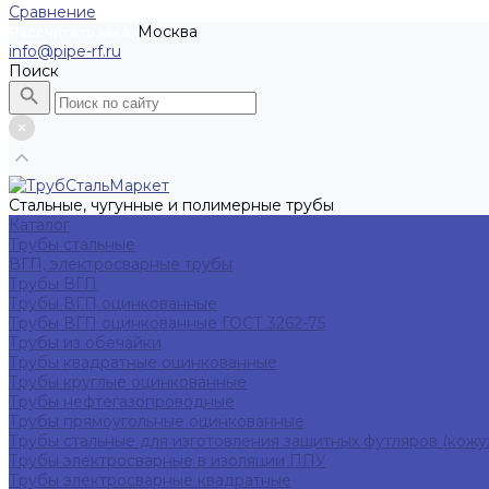
Сравнение
Москва
Рассчитать заказ
info@pipe-rf.ru
Поиск
Стальные, чугунные и полимерные трубы
Каталог
Трубы стальные
ВГП, электросварные трубы
Трубы ВГП
Трубы ВГП оцинкованные
Трубы ВГП оцинкованные ГОСТ 3262-75
Трубы из обечайки
Трубы квадратные оцинкованные
Трубы круглые оцинкованные
Трубы нефтегазопроводные
Трубы прямоугольные оцинкованные
Трубы стальные для изготовления защитных футляров (кожу
Трубы электросварные в изоляции ППУ
Трубы электросварные квадратные