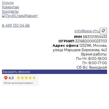
Услуги
Клиентам
Контакты
8 499 130 04 68
info@pipe-rf.ru
📋
ИНН
683101934433
ОГРНИП
321682000023703
Адрес офиса
123298, Москва,
улица Маршала Бирюзова, 4к2
Время работы:
Пн-Чт: 8:00-18:00
Пт: 8:00-17:00
Сб-Вс: Выходной
Заказать звонок
Цены, указанные на сайте, не являются офертой (в
соответствии со ст.435 ГК РФ), и не влекут за собой
обязательств ИП Денисов Александр Николаевич по
заключению Договора. Окончательная стоимость и сроки
поставки уточняются после составления Спецификации и