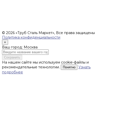
Цены, указанные на сайте, не являются офертой (в
соответствии со ст.435 ГК РФ), и не влекут за собой
обязательств ИП Денисов Александр Николаевич по
заключению Договора. Окончательная стоимость и сроки
поставки уточняются после составления Спецификации и
фиксируются в Счете на оплату, а также Спецификации на
поставку товара.
© 2026 «Труб Сталь Маркет», Все права защищены
Политика конфиденциальности
×
Ваш город: Москва
Сохранить
На нашем сайте мы используем cookie-файлы и
рекомендательные технологии.
Узнать
Понятно
подробнее