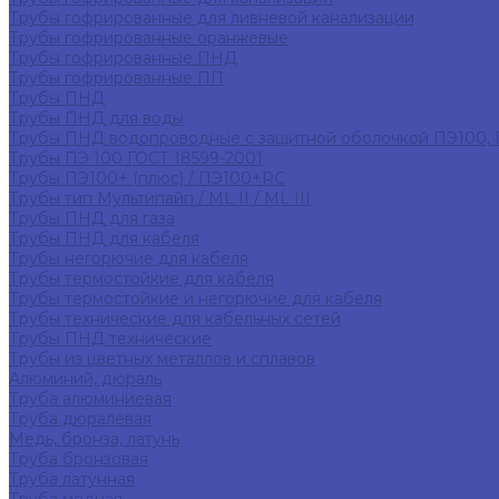
Трубы гофрированные для ливневой канализации
Трубы гофрированные оранжевые
Трубы гофрированные ПНД
Трубы гофрированные ПП
Трубы ПНД
Трубы ПНД для воды
Трубы ПНД водопроводные с защитной оболочкой ПЭ100,
Трубы ПЭ 100 ГОСТ 18599-2001
Трубы ПЭ100+ (плюс) / ПЭ100+RC
Трубы тип Мультипайп / ML II / ML III
Трубы ПНД для газа
Трубы ПНД для кабеля
Трубы негорючие для кабеля
Трубы термостойкие для кабеля
Трубы термостойкие и негорючие для кабеля
Трубы технические для кабельных сетей
Трубы ПНД технические
Трубы из цветных металлов и сплавов
Алюминий, дюраль
Труба алюминиевая
Труба дюралевая
Медь, бронза, латунь
Труба бронзовая
Труба латунная