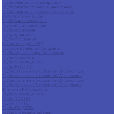
Трубы электросварные круглые
Трубы электросварные оцинкованные
Трубы электросварные прямоугольные
Магистральные трубы
Труба биметаллическая
Труба восстановленная
Труба газлифтная
Труба криогенная
Трубы бесшовные
Котельные трубы КВД
Труба легированная бесшовная
Трубы нержавеющие бесшовные
Трубы в изоляции
Трубы в изоляции ВУС
Трубы ВУС ЦПП
Трубы стальные в 2-х слойной ВУС изоляции
Трубы стальные в 2-х слойной УС изоляции
Трубы стальные в 3-х слойной ВУС изоляции
Трубы стальные в 3-х слойной УС изоляции
Фитинги в ВУС изоляции
Трубы в изоляции ППУ
Труба ППУ ОЦ
Труба ППУ ПЭ
Трубы ПНД ППУ
Трубы с греющим кабелем