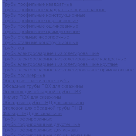
Трубы профильные квадратные
Трубы профильные квадратные оцинкованные
Трубы профильные конструкционные
Трубы профильные нержавеющие
Трубы профильные оцинкованные
Трубы профильные прямоугольные
Трубы стальные жаропрочные
Трубы стальные конструкционные
Трубы х/д
Трубы электросварные низколегированные
Трубы электросварные низколегированные квадратные
Трубы электросварные низколегированные круглые
Трубы электросварные низколегированные прямоугольные
Трубы полимерные
Обсадные пластиковые трубы
Обсадные трубы ПВХ для скважины
Оголовок для обсадной трубы ПВХ
Фильтр ПВХ для скважины
Обсадные трубы ПНД для скважины
Оголовок для обсадной трубы ПНД
Фильтр ПНД для скважины
Трубы гофрированные
Трубы гофрированные двустенные
Трубы гофрированные для канавы
Трубы гофрированные для канализации