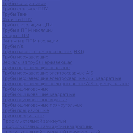
Трубы со спутником
Трубы стальные ППУ
Трубы Твин
Фитинги ППУ
Трубы в изоляции ЦПИ
Трубы в ППМ изоляции
Опоры ППМ
Фитинги в ППМ изоляции
Трубы г/д
Трубы насосно-компрессорные (НКТ)
Трубы нержавеющие
Зеркальная труба нержавеющая
Трубы нержавеющие овальные
Трубы нержавеющие электросварные AISI
Трубы нержавеющие электросварные AISI квадратные
Трубы нержавеющие электросварные AISI прямоугольные
Трубы оцинкованные
Трубы оцинкованные квадратные
Трубы оцинкованные круглые
Трубы оцинкованные прямоугольные
Трубы прецизионные
Трубы профильные
Профиль стальной замкнутый
Профиль стальной замкнутый квадратный
Профиль стальной замкнутый прямоугольный