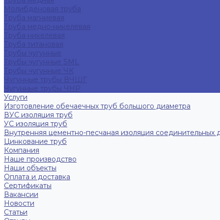
Труба медная
Молибденовая труба
Труба магниевая
Труба медно-никелевая
Труба никелевая
Труба титановая
Трубы чугунные
Трубы чугунные SML
Трубы чугунные ЧК
Чугунные трубы ВЧШГ
Чугунные трубы ЧНР
Услуги
Изготовление обечаечных труб большого диаметра
ВУС изоляция труб
УС изоляция труб
Внутренняя цементно-песчаная изоляция соединительных 
Цинкование труб
Компания
Наше производство
Наши объекты
Оплата и доставка
Сертификаты
Вакансии
Новости
Статьи