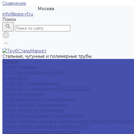
Сравнение
Москва
Рассчитать заказ
info@pipe-rf.ru
Поиск
Стальные, чугунные и полимерные трубы
Каталог
Трубы стальные
ВГП, электросварные трубы
Трубы ВГП
Трубы ВГП оцинкованные
Трубы ВГП оцинкованные ГОСТ 3262-75
Трубы из обечайки
Трубы квадратные оцинкованные
Трубы круглые оцинкованные
Трубы нефтегазопроводные
Трубы прямоугольные оцинкованные
Трубы стальные для изготовления защитных футляров (кожу
Трубы электросварные в изоляции ППУ
Трубы электросварные квадратные