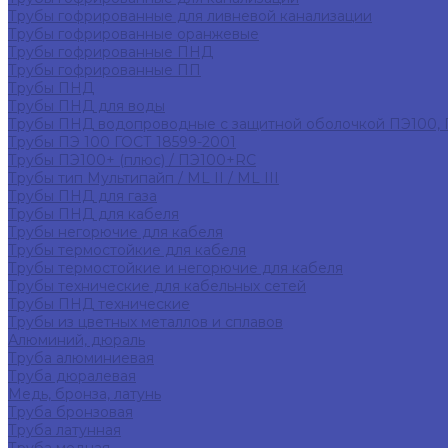
Трубы гофрированные для ливневой канализации
Трубы гофрированные оранжевые
Трубы гофрированные ПНД
Трубы гофрированные ПП
Трубы ПНД
Трубы ПНД для воды
Трубы ПНД водопроводные с защитной оболочкой ПЭ100,
Трубы ПЭ 100 ГОСТ 18599-2001
Трубы ПЭ100+ (плюс) / ПЭ100+RC
Трубы тип Мультипайп / ML II / ML III
Трубы ПНД для газа
Трубы ПНД для кабеля
Трубы негорючие для кабеля
Трубы термостойкие для кабеля
Трубы термостойкие и негорючие для кабеля
Трубы технические для кабельных сетей
Трубы ПНД технические
Трубы из цветных металлов и сплавов
Алюминий, дюраль
Труба алюминиевая
Труба дюралевая
Медь, бронза, латунь
Труба бронзовая
Труба латунная