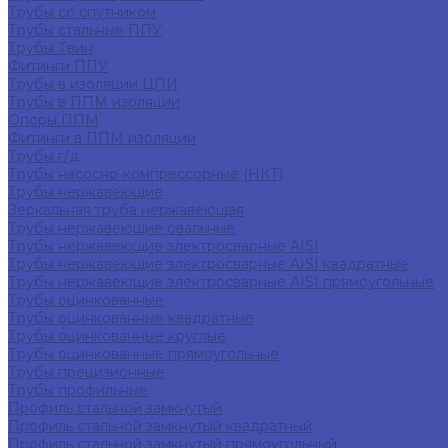
Трубы со спутником
Трубы стальные ППУ
Трубы Твин
Фитинги ППУ
Трубы в изоляции ЦПИ
Трубы в ППМ изоляции
Опоры ППМ
Фитинги в ППМ изоляции
Трубы г/д
Трубы насосно-компрессорные (НКТ)
Трубы нержавеющие
Зеркальная труба нержавеющая
Трубы нержавеющие овальные
Трубы нержавеющие электросварные AISI
Трубы нержавеющие электросварные AISI квадратные
Трубы нержавеющие электросварные AISI прямоугольные
Трубы оцинкованные
Трубы оцинкованные квадратные
Трубы оцинкованные круглые
Трубы оцинкованные прямоугольные
Трубы прецизионные
Трубы профильные
Профиль стальной замкнутый
Профиль стальной замкнутый квадратный
Профиль стальной замкнутый прямоугольный