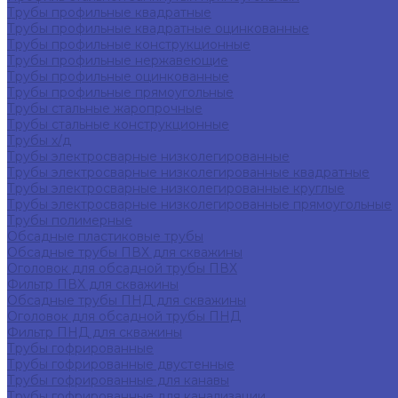
Трубы профильные квадратные
Трубы профильные квадратные оцинкованные
Трубы профильные конструкционные
Трубы профильные нержавеющие
Трубы профильные оцинкованные
Трубы профильные прямоугольные
Трубы стальные жаропрочные
Трубы стальные конструкционные
Трубы х/д
Трубы электросварные низколегированные
Трубы электросварные низколегированные квадратные
Трубы электросварные низколегированные круглые
Трубы электросварные низколегированные прямоугольные
Трубы полимерные
Обсадные пластиковые трубы
Обсадные трубы ПВХ для скважины
Оголовок для обсадной трубы ПВХ
Фильтр ПВХ для скважины
Обсадные трубы ПНД для скважины
Оголовок для обсадной трубы ПНД
Фильтр ПНД для скважины
Трубы гофрированные
Трубы гофрированные двустенные
Трубы гофрированные для канавы
Трубы гофрированные для канализации