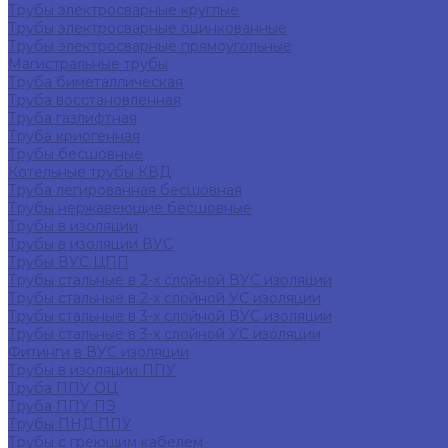
Трубы электросварные круглые
Трубы электросварные оцинкованные
Трубы электросварные прямоугольные
Магистральные трубы
Труба биметаллическая
Труба восстановленная
Труба газлифтная
Труба криогенная
Трубы бесшовные
Котельные трубы КВД
Труба легированная бесшовная
Трубы нержавеющие бесшовные
Трубы в изоляции
Трубы в изоляции ВУС
Трубы ВУС ЦПП
Трубы стальные в 2-х слойной ВУС изоляции
Трубы стальные в 2-х слойной УС изоляции
Трубы стальные в 3-х слойной ВУС изоляции
Трубы стальные в 3-х слойной УС изоляции
Фитинги в ВУС изоляции
Трубы в изоляции ППУ
Труба ППУ ОЦ
Труба ППУ ПЭ
Трубы ПНД ППУ
Трубы с греющим кабелем