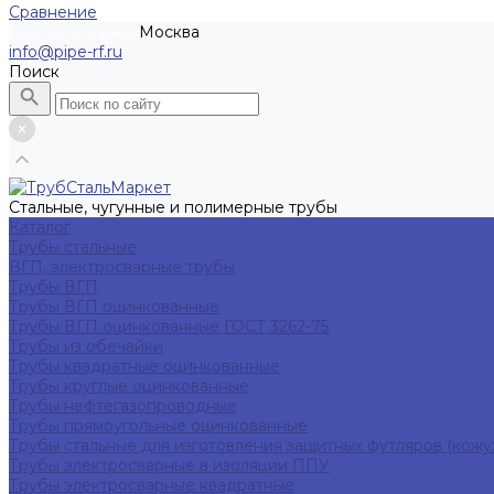
Сравнение
Москва
Рассчитать заказ
info@pipe-rf.ru
Поиск
Стальные, чугунные и полимерные трубы
Каталог
Трубы стальные
ВГП, электросварные трубы
Трубы ВГП
Трубы ВГП оцинкованные
Трубы ВГП оцинкованные ГОСТ 3262-75
Трубы из обечайки
Трубы квадратные оцинкованные
Трубы круглые оцинкованные
Трубы нефтегазопроводные
Трубы прямоугольные оцинкованные
Трубы стальные для изготовления защитных футляров (кожу
Трубы электросварные в изоляции ППУ
Трубы электросварные квадратные