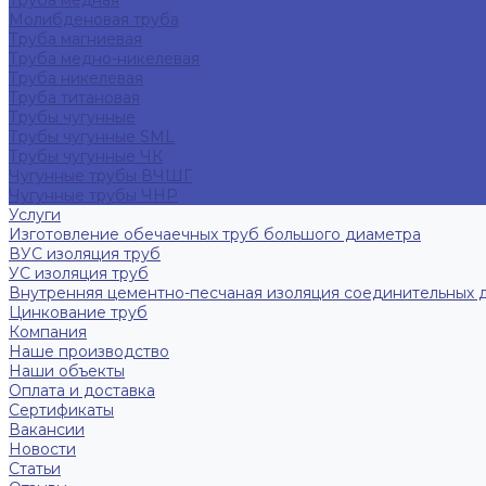
Труба медная
Молибденовая труба
Труба магниевая
Труба медно-никелевая
Труба никелевая
Труба титановая
Трубы чугунные
Трубы чугунные SML
Трубы чугунные ЧК
Чугунные трубы ВЧШГ
Чугунные трубы ЧНР
Услуги
Изготовление обечаечных труб большого диаметра
ВУС изоляция труб
УС изоляция труб
Внутренняя цементно-песчаная изоляция соединительных 
Цинкование труб
Компания
Наше производство
Наши объекты
Оплата и доставка
Сертификаты
Вакансии
Новости
Статьи