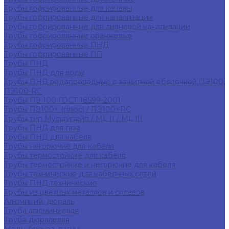
Трубы гофрированные для канавы
Трубы гофрированные для канализации
Трубы гофрированные для ливневой канализации
Трубы гофрированные оранжевые
Трубы гофрированные ПНД
Трубы гофрированные ПП
Трубы ПНД
Трубы ПНД для воды
Трубы ПНД водопроводные с защитной оболочкой ПЭ100,
ПЭ100-RC
Трубы ПЭ 100 ГОСТ 18599-2001
Трубы ПЭ100+ (плюс) / ПЭ100+RC
Трубы тип Мультипайп / ML II / ML III
Трубы ПНД для газа
Трубы ПНД для кабеля
Трубы негорючие для кабеля
Трубы термостойкие для кабеля
Трубы термостойкие и негорючие для кабеля
Трубы технические для кабельных сетей
Трубы ПНД технические
Трубы из цветных металлов и сплавов
Алюминий, дюраль
Труба алюминиевая
Труба дюралевая