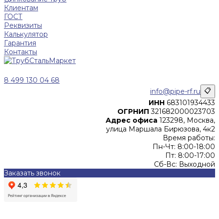
Клиентам
ГОСТ
Реквизиты
Калькулятор
Гарантия
Контакты
8 499 130 04 68
info@pipe-rf.ru
📋
ИНН
683101934433
ОГРНИП
321682000023703
Адрес офиса
123298, Москва,
улица Маршала Бирюзова, 4к2
Время работы:
Пн-Чт: 8:00-18:00
Пт: 8:00-17:00
Сб-Вс: Выходной
Заказать звонок
Цены, указанные на сайте, не являются офертой (в
соответствии со ст.435 ГК РФ), и не влекут за собой