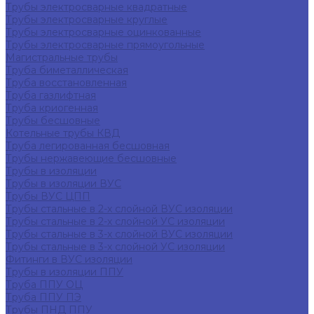
Трубы электросварные квадратные
Трубы электросварные круглые
Трубы электросварные оцинкованные
Трубы электросварные прямоугольные
Магистральные трубы
Труба биметаллическая
Труба восстановленная
Труба газлифтная
Труба криогенная
Трубы бесшовные
Котельные трубы КВД
Труба легированная бесшовная
Трубы нержавеющие бесшовные
Трубы в изоляции
Трубы в изоляции ВУС
Трубы ВУС ЦПП
Трубы стальные в 2-х слойной ВУС изоляции
Трубы стальные в 2-х слойной УС изоляции
Трубы стальные в 3-х слойной ВУС изоляции
Трубы стальные в 3-х слойной УС изоляции
Фитинги в ВУС изоляции
Трубы в изоляции ППУ
Труба ППУ ОЦ
Труба ППУ ПЭ
Трубы ПНД ППУ