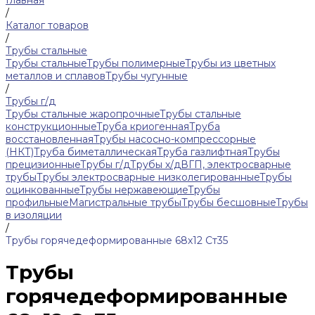
Главная
/
Каталог товаров
/
Трубы стальные
Трубы стальные
Трубы полимерные
Трубы из цветных
металлов и сплавов
Трубы чугунные
/
Трубы г/д
Трубы стальные жаропрочные
Трубы стальные
конструкционные
Труба криогенная
Труба
восстановленная
Трубы насосно-компрессорные
(НКТ)
Труба биметаллическая
Труба газлифтная
Трубы
прецизионные
Трубы г/д
Трубы х/д
ВГП, электросварные
трубы
Трубы электросварные низколегированные
Трубы
оцинкованные
Трубы нержавеющие
Трубы
профильные
Магистральные трубы
Трубы бесшовные
Трубы
в изоляции
/
Трубы горячедеформированные 68х12 Ст35
Трубы
горячедеформированные