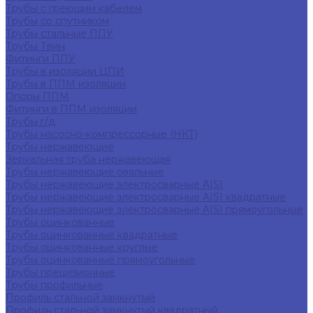
Трубы с греющим кабелем
Трубы со спутником
Трубы стальные ППУ
Трубы Твин
Фитинги ППУ
Трубы в изоляции ЦПИ
Трубы в ППМ изоляции
Опоры ППМ
Фитинги в ППМ изоляции
Трубы г/д
Трубы насосно-компрессорные (НКТ)
Трубы нержавеющие
Зеркальная труба нержавеющая
Трубы нержавеющие овальные
Трубы нержавеющие электросварные AISI
Трубы нержавеющие электросварные AISI квадратные
Трубы нержавеющие электросварные AISI прямоугольные
Трубы оцинкованные
Трубы оцинкованные квадратные
Трубы оцинкованные круглые
Трубы оцинкованные прямоугольные
Трубы прецизионные
Трубы профильные
Профиль стальной замкнутый
Профиль стальной замкнутый квадратный