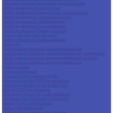
Профиль стальной замкнутый прямоугольный
Трубы профильные квадратные
Трубы профильные квадратные оцинкованные
Трубы профильные конструкционные
Трубы профильные нержавеющие
Трубы профильные оцинкованные
Трубы профильные прямоугольные
Трубы стальные жаропрочные
Трубы стальные конструкционные
Трубы х/д
Трубы электросварные низколегированные
Трубы электросварные низколегированные квадратные
Трубы электросварные низколегированные круглые
Трубы электросварные низколегированные
прямоугольные
Трубы полимерные
Обсадные пластиковые трубы
Обсадные трубы ПВХ для скважины
Оголовок для обсадной трубы ПВХ
Фильтр ПВХ для скважины
Обсадные трубы ПНД для скважины
Оголовок для обсадной трубы ПНД
Фильтр ПНД для скважины
Трубы гофрированные
Трубы гофрированные двустенные