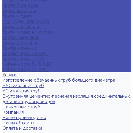
Медь, бронза, латунь
Труба бронзовая
Труба латунная
Труба медная
Молибденовая труба
Труба магниевая
Труба медно-никелевая
Труба никелевая
Труба титановая
Трубы чугунные
Трубы чугунные SML
Трубы чугунные ЧК
Чугунные трубы ВЧШГ
Чугунные трубы ЧНР
Услуги
Изготовление обечаечных труб большого диаметра
ВУС изоляция труб
УС изоляция труб
Внутренняя цементно-песчаная изоляция соединительных
деталей трубопроводов
Цинкование труб
Компания
Наше производство
Наши объекты
Оплата и доставка