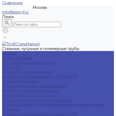
Сравнение
Москва
Рассчитать заказ
info@pipe-rf.ru
Поиск
Стальные, чугунные и полимерные трубы
Каталог
Трубы стальные
ВГП, электросварные трубы
Трубы ВГП
Трубы ВГП оцинкованные
Трубы ВГП оцинкованные ГОСТ 3262-75
Трубы из обечайки
Трубы квадратные оцинкованные
Трубы круглые оцинкованные
Трубы нефтегазопроводные
Трубы прямоугольные оцинкованные
Трубы стальные для изготовления защитных футляров
(кожухов)
Трубы электросварные в изоляции ППУ