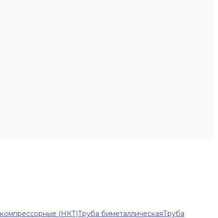
-компрессорные (НКТ)
Труба биметаллическая
Труба