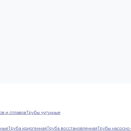
ов и сплавов
Трубы чугунные
нные
Труба криогенная
Труба восстановленная
Трубы насосно