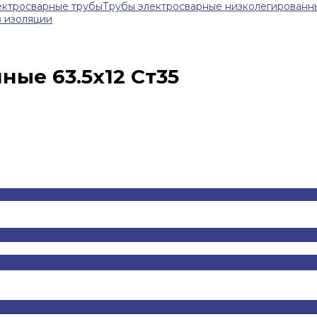
ектросварные трубы
Трубы электросварные низколегированн
в изоляции
ые 63.5х12 Ст35