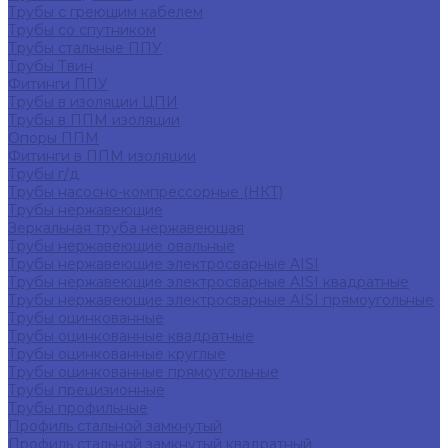
Трубы с греющим кабелем
Трубы со спутником
Трубы стальные ППУ
Трубы Твин
Фитинги ППУ
Трубы в изоляции ЦПИ
Трубы в ППМ изоляции
Опоры ППМ
Фитинги в ППМ изоляции
Трубы г/д
Трубы насосно-компрессорные (НКТ)
Трубы нержавеющие
Зеркальная труба нержавеющая
Трубы нержавеющие овальные
Трубы нержавеющие электросварные AISI
Трубы нержавеющие электросварные AISI квадратные
Трубы нержавеющие электросварные AISI прямоугольные
Трубы оцинкованные
Трубы оцинкованные квадратные
Трубы оцинкованные круглые
Трубы оцинкованные прямоугольные
Трубы прецизионные
Трубы профильные
Профиль стальной замкнутый
Профиль стальной замкнутый квадратный