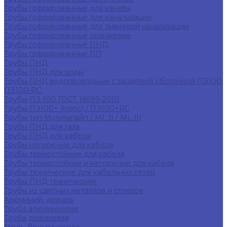
Трубы гофрированные для канавы
Трубы гофрированные для канализации
Трубы гофрированные для ливневой канализации
Трубы гофрированные оранжевые
Трубы гофрированные ПНД
Трубы гофрированные ПП
Трубы ПНД
Трубы ПНД для воды
Трубы ПНД водопроводные с защитной оболочкой ПЭ100,
ПЭ100-RC
Трубы ПЭ 100 ГОСТ 18599-2001
Трубы ПЭ100+ (плюс) / ПЭ100+RC
Трубы тип Мультипайп / ML II / ML III
Трубы ПНД для газа
Трубы ПНД для кабеля
Трубы негорючие для кабеля
Трубы термостойкие для кабеля
Трубы термостойкие и негорючие для кабеля
Трубы технические для кабельных сетей
Трубы ПНД технические
Трубы из цветных металлов и сплавов
Алюминий, дюраль
Труба алюминиевая
Труба дюралевая