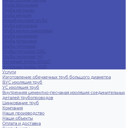
Медь, бронза, латунь
Труба бронзовая
Труба латунная
Труба медная
Молибденовая труба
Труба магниевая
Труба медно-никелевая
Труба никелевая
Труба титановая
Трубы чугунные
Трубы чугунные SML
Трубы чугунные ЧК
Чугунные трубы ВЧШГ
Чугунные трубы ЧНР
Услуги
Изготовление обечаечных труб большого диаметра
ВУС изоляция труб
УС изоляция труб
Внутренняя цементно-песчаная изоляция соединительных
деталей трубопроводов
Цинкование труб
Компания
Наше производство
Наши объекты
Оплата и доставка