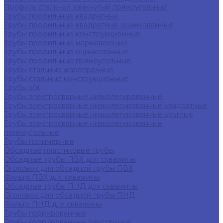
Профиль стальной замкнутый прямоугольный
Трубы профильные квадратные
Трубы профильные квадратные оцинкованные
Трубы профильные конструкционные
Трубы профильные нержавеющие
Трубы профильные оцинкованные
Трубы профильные прямоугольные
Трубы стальные жаропрочные
Трубы стальные конструкционные
Трубы х/д
Трубы электросварные низколегированные
Трубы электросварные низколегированные квадратные
Трубы электросварные низколегированные круглые
Трубы электросварные низколегированные
прямоугольные
Трубы полимерные
Обсадные пластиковые трубы
Обсадные трубы ПВХ для скважины
Оголовок для обсадной трубы ПВХ
Фильтр ПВХ для скважины
Обсадные трубы ПНД для скважины
Оголовок для обсадной трубы ПНД
Фильтр ПНД для скважины
Трубы гофрированные
Трубы гофрированные двустенные