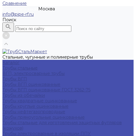
Сравнение
Москва
Рассчитать заказ
info@pipe-rf.ru
Поиск
Стальные, чугунные и полимерные трубы
Каталог
Трубы стальные
ВГП, электросварные трубы
Трубы ВГП
Трубы ВГП оцинкованные
Трубы ВГП оцинкованные ГОСТ 3262-75
Трубы из обечайки
Трубы квадратные оцинкованные
Трубы круглые оцинкованные
Трубы нефтегазопроводные
Трубы прямоугольные оцинкованные
Трубы стальные для изготовления защитных футляров
(кожухов)
Трубы электросварные в изоляции ППУ