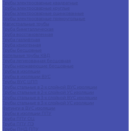
Трубы электросварные квадратные
Трубы электросварные круглые
Трубы электросварные оцинкованные
Трубы электросварные прямоугольные
Магистральные трубы
Труба биметаллическая
Труба восстановленная
Труба газлифтная
Труба криогенная
Трубы бесшовные
Котельные трубы КВД
Труба легированная бесшовная
Трубы нержавеющие бесшовные
Трубы в изоляции
Трубы в изоляции ВУС
Трубы ВУС ЦПП
Трубы стальные в 2-х слойной ВУС изоляции
Трубы стальные в 2-х слойной УС изоляции
Трубы стальные в 3-х слойной ВУС изоляции
Трубы стальные в 3-х слойной УС изоляции
Фитинги в ВУС изоляции
Трубы в изоляции ППУ
Труба ППУ ОЦ
Труба ППУ ПЭ
Трубы ПНД ППУ