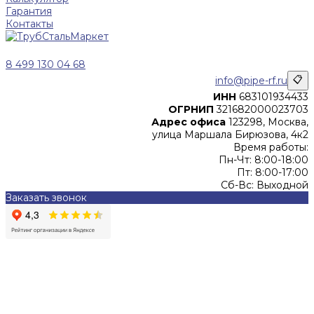
Гарантия
Контакты
8 499 130 04 68
info@pipe-rf.ru
📋
ИНН
683101934433
ОГРНИП
321682000023703
Адрес офиса
123298, Москва,
улица Маршала Бирюзова, 4к2
Время работы:
Пн-Чт: 8:00-18:00
Пт: 8:00-17:00
Сб-Вс: Выходной
Заказать звонок
Цены, указанные на сайте, не являются офертой (в
соответствии со ст.435 ГК РФ), и не влекут за собой
обязательств ИП Денисов Александр Николаевич по
заключению Договора. Окончательная стоимость и сроки
поставки уточняются после составления Спецификации и
фиксируются в Счете на оплату, а также Спецификации на