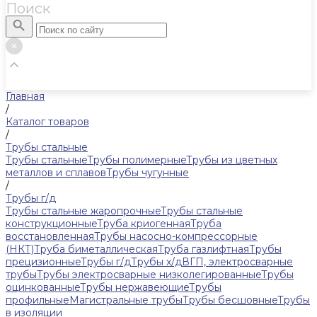
Поиск
Главная
/
Каталог товаров
/
Трубы стальные
Трубы стальные
Трубы полимерные
Трубы из цветных
металлов и сплавов
Трубы чугунные
/
Трубы г/д
Трубы стальные жаропрочные
Трубы стальные
конструкционные
Труба криогенная
Труба
восстановленная
Трубы насосно-компрессорные
(НКТ)
Труба биметаллическая
Труба газлифтная
Трубы
прецизионные
Трубы г/д
Трубы х/д
ВГП, электросварные
трубы
Трубы электросварные низколегированные
Трубы
оцинкованные
Трубы нержавеющие
Трубы
профильные
Магистральные трубы
Трубы бесшовные
Трубы
в изоляции