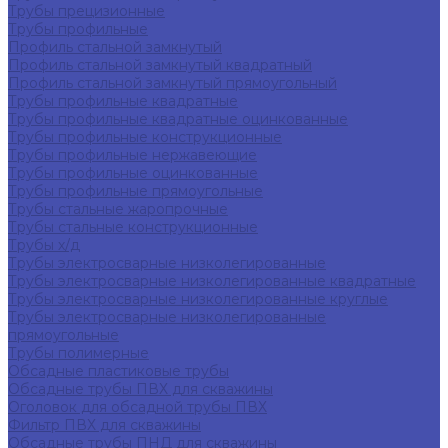
Трубы прецизионные
Трубы профильные
Профиль стальной замкнутый
Профиль стальной замкнутый квадратный
Профиль стальной замкнутый прямоугольный
Трубы профильные квадратные
Трубы профильные квадратные оцинкованные
Трубы профильные конструкционные
Трубы профильные нержавеющие
Трубы профильные оцинкованные
Трубы профильные прямоугольные
Трубы стальные жаропрочные
Трубы стальные конструкционные
Трубы х/д
Трубы электросварные низколегированные
Трубы электросварные низколегированные квадратные
Трубы электросварные низколегированные круглые
Трубы электросварные низколегированные
прямоугольные
Трубы полимерные
Обсадные пластиковые трубы
Обсадные трубы ПВХ для скважины
Оголовок для обсадной трубы ПВХ
Фильтр ПВХ для скважины
Обсадные трубы ПНД для скважины