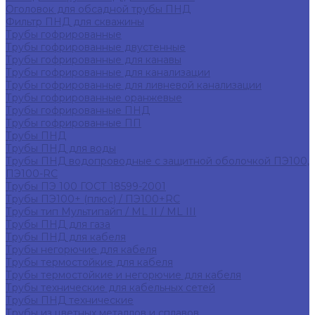
Оголовок для обсадной трубы ПНД
Фильтр ПНД для скважины
Трубы гофрированные
Трубы гофрированные двустенные
Трубы гофрированные для канавы
Трубы гофрированные для канализации
Трубы гофрированные для ливневой канализации
Трубы гофрированные оранжевые
Трубы гофрированные ПНД
Трубы гофрированные ПП
Трубы ПНД
Трубы ПНД для воды
Трубы ПНД водопроводные с защитной оболочкой ПЭ100,
ПЭ100-RC
Трубы ПЭ 100 ГОСТ 18599-2001
Трубы ПЭ100+ (плюс) / ПЭ100+RC
Трубы тип Мультипайп / ML II / ML III
Трубы ПНД для газа
Трубы ПНД для кабеля
Трубы негорючие для кабеля
Трубы термостойкие для кабеля
Трубы термостойкие и негорючие для кабеля
Трубы технические для кабельных сетей
Трубы ПНД технические
Трубы из цветных металлов и сплавов