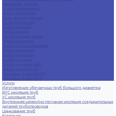
Алюминий, дюраль
Труба алюминиевая
Труба дюралевая
Медь, бронза, латунь
Труба бронзовая
Труба латунная
Труба медная
Молибденовая труба
Труба магниевая
Труба медно-никелевая
Труба никелевая
Труба титановая
Трубы чугунные
Трубы чугунные SML
Трубы чугунные ЧК
Чугунные трубы ВЧШГ
Чугунные трубы ЧНР
Услуги
Изготовление обечаечных труб большого диаметра
ВУС изоляция труб
УС изоляция труб
Внутренняя цементно-песчаная изоляция соединительных
деталей трубопроводов
Цинкование труб
Компания