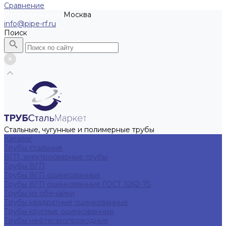
Сравнение
Москва
Рассчитать заказ
info@pipe-rf.ru
Поиск
Стальные, чугунные и полимерные трубы
Каталог
Трубы стальные
ВГП, электросварные трубы
Трубы ВГП
Трубы ВГП оцинкованные
Трубы ВГП оцинкованные ГОСТ 3262-75
Трубы из обечайки
Трубы квадратные оцинкованные
Трубы круглые оцинкованные
Трубы нефтегазопроводные