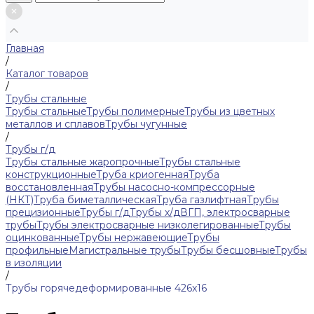
Главная
/
Каталог товаров
/
Трубы стальные
Трубы стальные
Трубы полимерные
Трубы из цветных
металлов и сплавов
Трубы чугунные
/
Трубы г/д
Трубы стальные жаропрочные
Трубы стальные
конструкционные
Труба криогенная
Труба
восстановленная
Трубы насосно-компрессорные
(НКТ)
Труба биметаллическая
Труба газлифтная
Трубы
прецизионные
Трубы г/д
Трубы х/д
ВГП, электросварные
трубы
Трубы электросварные низколегированные
Трубы
оцинкованные
Трубы нержавеющие
Трубы
профильные
Магистральные трубы
Трубы бесшовные
Трубы
в изоляции
/
Трубы горячедеформированные 426x16