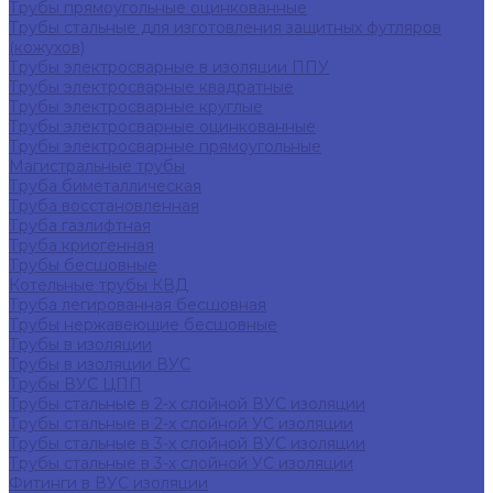
Трубы прямоугольные оцинкованные
Трубы стальные для изготовления защитных футляров
(кожухов)
Трубы электросварные в изоляции ППУ
Трубы электросварные квадратные
Трубы электросварные круглые
Трубы электросварные оцинкованные
Трубы электросварные прямоугольные
Магистральные трубы
Труба биметаллическая
Труба восстановленная
Труба газлифтная
Труба криогенная
Трубы бесшовные
Котельные трубы КВД
Труба легированная бесшовная
Трубы нержавеющие бесшовные
Трубы в изоляции
Трубы в изоляции ВУС
Трубы ВУС ЦПП
Трубы стальные в 2-х слойной ВУС изоляции
Трубы стальные в 2-х слойной УС изоляции
Трубы стальные в 3-х слойной ВУС изоляции
Трубы стальные в 3-х слойной УС изоляции
Фитинги в ВУС изоляции