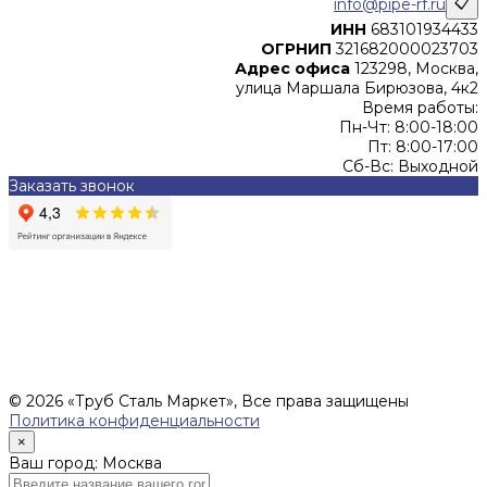
info@pipe-rf.ru
📋
ИНН
683101934433
ОГРНИП
321682000023703
Адрес офиса
123298, Москва,
улица Маршала Бирюзова, 4к2
Время работы:
Пн-Чт: 8:00-18:00
Пт: 8:00-17:00
Сб-Вс: Выходной
Заказать звонок
Цены, указанные на сайте, не являются офертой (в
соответствии со ст.435 ГК РФ), и не влекут за собой
обязательств ИП Денисов Александр Николаевич по
заключению Договора. Окончательная стоимость и сроки
поставки уточняются после составления Спецификации и
фиксируются в Счете на оплату, а также Спецификации на
поставку товара.
© 2026 «Труб Сталь Маркет», Все права защищены
Политика конфиденциальности
×
Ваш город: Москва