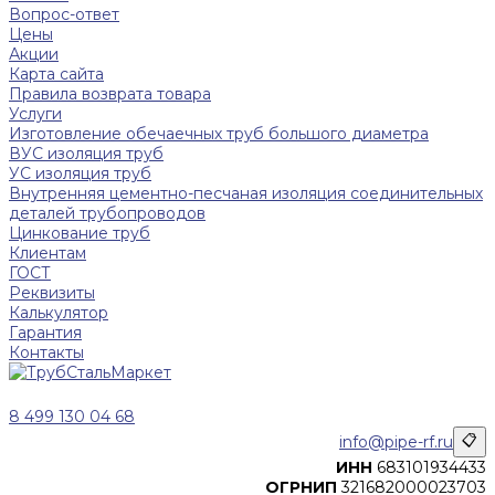
Вопрос-ответ
Цены
Акции
Карта сайта
Правила возврата товара
Услуги
Изготовление обечаечных труб большого диаметра
ВУС изоляция труб
УС изоляция труб
Внутренняя цементно-песчаная изоляция соединительных
деталей трубопроводов
Цинкование труб
Клиентам
ГОСТ
Реквизиты
Калькулятор
Гарантия
Контакты
8 499 130 04 68
info@pipe-rf.ru
📋
ИНН
683101934433
ОГРНИП
321682000023703