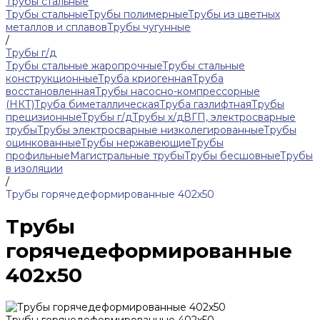
Трубы стальные
Трубы стальные
Трубы полимерные
Трубы из цветных
металлов и сплавов
Трубы чугунные
/
Трубы г/д
Трубы стальные жаропрочные
Трубы стальные
конструкционные
Труба криогенная
Труба
восстановленная
Трубы насосно-компрессорные
(НКТ)
Труба биметаллическая
Труба газлифтная
Трубы
прецизионные
Трубы г/д
Трубы х/д
ВГП, электросварные
трубы
Трубы электросварные низколегированные
Трубы
оцинкованные
Трубы нержавеющие
Трубы
профильные
Магистральные трубы
Трубы бесшовные
Трубы
в изоляции
/
Трубы горячедеформированные 402x50
Трубы
горячедеформированные
402x50
Трубы горячедеформированные 402x50