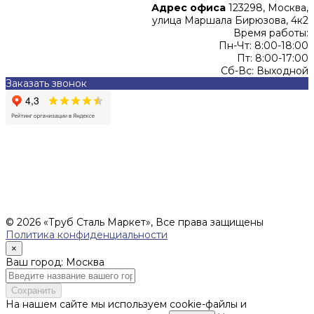
Адрес офиса
123298, Москва,
улица Маршала Бирюзова, 4к2
Время работы:
Пн-Чт: 8:00-18:00
Пт: 8:00-17:00
Сб-Вс: Выходной
Заказать звонок
Цены, указанные на сайте, не являются офертой (в
соответствии со ст.435 ГК РФ), и не влекут за собой
обязательств ИП Денисов Александр Николаевич по
заключению Договора. Окончательная стоимость и сроки
поставки уточняются после составления Спецификации и
фиксируются в Счете на оплату, а также Спецификации на
поставку товара.
© 2026 «Труб Сталь Маркет», Все права защищены
Политика конфиденциальности
×
Ваш город: Москва
Сохранить
На нашем сайте мы используем cookie-файлы и