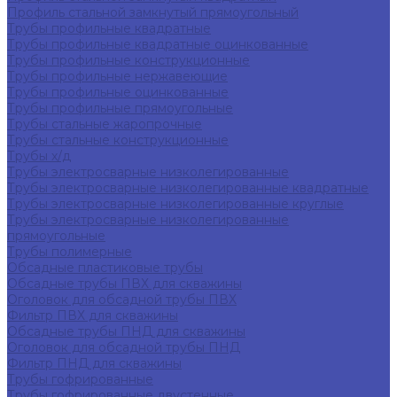
Профиль стальной замкнутый прямоугольный
Трубы профильные квадратные
Трубы профильные квадратные оцинкованные
Трубы профильные конструкционные
Трубы профильные нержавеющие
Трубы профильные оцинкованные
Трубы профильные прямоугольные
Трубы стальные жаропрочные
Трубы стальные конструкционные
Трубы х/д
Трубы электросварные низколегированные
Трубы электросварные низколегированные квадратные
Трубы электросварные низколегированные круглые
Трубы электросварные низколегированные
прямоугольные
Трубы полимерные
Обсадные пластиковые трубы
Обсадные трубы ПВХ для скважины
Оголовок для обсадной трубы ПВХ
Фильтр ПВХ для скважины
Обсадные трубы ПНД для скважины
Оголовок для обсадной трубы ПНД
Фильтр ПНД для скважины
Трубы гофрированные
Трубы гофрированные двустенные