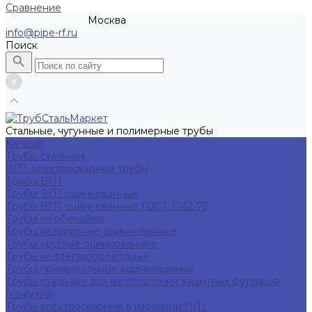
Сравнение
Москва
Рассчитать заказ
info@pipe-rf.ru
Поиск
Стальные, чугунные и полимерные трубы
Каталог
Трубы стальные
ВГП, электросварные трубы
Трубы ВГП
Трубы ВГП оцинкованные
Трубы ВГП оцинкованные ГОСТ 3262-75
Трубы из обечайки
Трубы квадратные оцинкованные
Трубы круглые оцинкованные
Трубы нефтегазопроводные
Трубы прямоугольные оцинкованные
Трубы стальные для изготовления защитных футляров
(кожухов)
Трубы электросварные в изоляции ППУ