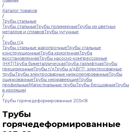
Главная
/
Каталог товаров
/
Трубы стальные
Трубы стальные
Трубы полимерные
Трубы из цветных
металлов и сплавов
Трубы чугунные
/
Трубы г/д
Трубы стальные жаропрочные
Трубы стальные
конструкционные
Труба криогенная
Труба
восстановленная
Трубы насосно-компрессорные
(НКТ)
Труба биметаллическая
Труба газлифтная
Трубы
прецизионные
Трубы г/д
Трубы х/д
ВГП, электросварные
трубы
Трубы электросварные низколегированные
Трубы
оцинкованные
Трубы нержавеющие
Трубы
профильные
Магистральные трубы
Трубы бесшовные
Трубы
в изоляции
/
Трубы горячедеформированные 203x18
Трубы
горячедеформированные