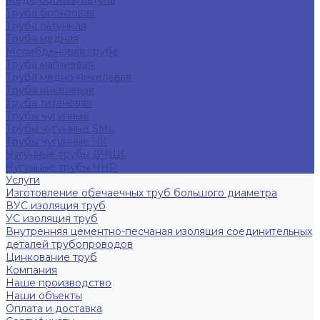
Медь, бронза, латунь
Труба бронзовая
Труба латунная
Труба медная
Молибденовая труба
Труба магниевая
Труба медно-никелевая
Труба никелевая
Труба титановая
Трубы чугунные
Трубы чугунные SML
Трубы чугунные ЧК
Чугунные трубы ВЧШГ
Чугунные трубы ЧНР
Услуги
Изготовление обечаечных труб большого диаметра
ВУС изоляция труб
УС изоляция труб
Внутренняя цементно-песчаная изоляция соединительных
деталей трубопроводов
Цинкование труб
Компания
Наше производство
Наши объекты
Оплата и доставка