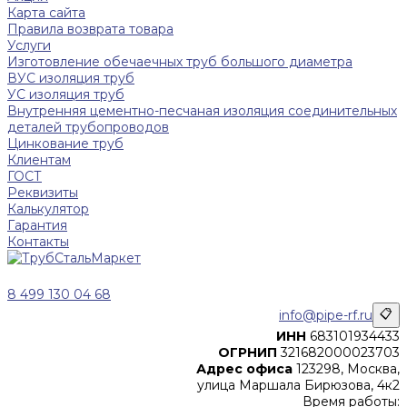
Карта сайта
Правила возврата товара
Услуги
Изготовление обечаечных труб большого диаметра
ВУС изоляция труб
УС изоляция труб
Внутренняя цементно-песчаная изоляция соединительных
деталей трубопроводов
Цинкование труб
Клиентам
ГОСТ
Реквизиты
Калькулятор
Гарантия
Контакты
8 499 130 04 68
info@pipe-rf.ru
📋
ИНН
683101934433
ОГРНИП
321682000023703
Адрес офиса
123298, Москва,
улица Маршала Бирюзова, 4к2
Время работы: