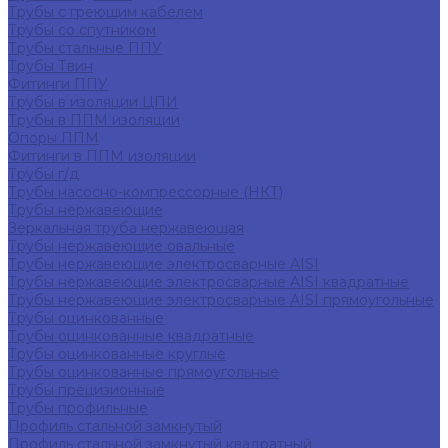
Трубы с греющим кабелем
Трубы со спутником
Трубы стальные ППУ
Трубы Твин
Фитинги ППУ
Трубы в изоляции ЦПИ
Трубы в ППМ изоляции
Опоры ППМ
Фитинги в ППМ изоляции
Трубы г/д
Трубы насосно-компрессорные (НКТ)
Трубы нержавеющие
Зеркальная труба нержавеющая
Трубы нержавеющие овальные
Трубы нержавеющие электросварные AISI
Трубы нержавеющие электросварные AISI квадратные
Трубы нержавеющие электросварные AISI прямоугольные
Трубы оцинкованные
Трубы оцинкованные квадратные
Трубы оцинкованные круглые
Трубы оцинкованные прямоугольные
Трубы прецизионные
Трубы профильные
Профиль стальной замкнутый
Профиль стальной замкнутый квадратный