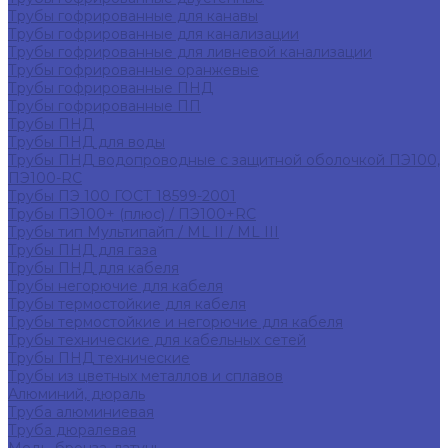
Трубы гофрированные для канавы
Трубы гофрированные для канализации
Трубы гофрированные для ливневой канализации
Трубы гофрированные оранжевые
Трубы гофрированные ПНД
Трубы гофрированные ПП
Трубы ПНД
Трубы ПНД для воды
Трубы ПНД водопроводные с защитной оболочкой ПЭ100,
ПЭ100-RC
Трубы ПЭ 100 ГОСТ 18599-2001
Трубы ПЭ100+ (плюс) / ПЭ100+RC
Трубы тип Мультипайп / ML II / ML III
Трубы ПНД для газа
Трубы ПНД для кабеля
Трубы негорючие для кабеля
Трубы термостойкие для кабеля
Трубы термостойкие и негорючие для кабеля
Трубы технические для кабельных сетей
Трубы ПНД технические
Трубы из цветных металлов и сплавов
Алюминий, дюраль
Труба алюминиевая
Труба дюралевая