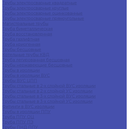
Трубы электросварные квадратные
Трубы электросварные круглые
Трубы электросварные оцинкованные
Трубы электросварные прямоугольные
Магистральные трубы
Труба биметаллическая
Труба восстановленная
Труба газлифтная
Труба криогенная
Трубы бесшовные
Котельные трубы КВД
Труба легированная бесшовная
Трубы нержавеющие бесшовные
Трубы в изоляции
Трубы в изоляции ВУС
Трубы ВУС ЦПП
Трубы стальные в 2-х слойной ВУС изоляции
Трубы стальные в 2-х слойной УС изоляции
Трубы стальные в 3-х слойной ВУС изоляции
Трубы стальные в 3-х слойной УС изоляции
Фитинги в ВУС изоляции
Трубы в изоляции ППУ
Труба ППУ ОЦ
Труба ППУ ПЭ
Трубы ПНД ППУ