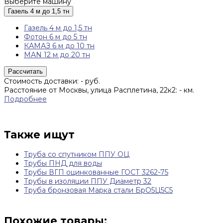
Выберите машину
Газель 4 м до 1,5 тн
Газель 4 м до 1,5 тн
Фотон 6 м до 5 тн
КАМАЗ 6 м до 10 тн
MAN 12 м до 20 тн
Рассчитать
Стоимость доставки:
-
руб.
Расстояние от Москвы, улица Расплетина, 22к2:
-
км.
Подробнее
Также ищут
Труба со спутником ППУ ОЦ
Трубы ПНД для воды
Трубы ВГП оцинкованные ГОСТ 3262-75
Трубы в изоляции ППУ Диаметр 32
Труба бронзовая Марка стали БрО5Ц5С5
Похожие товары: