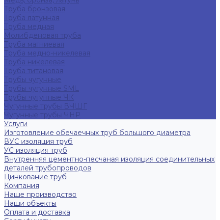
Медь, бронза, латунь
Труба бронзовая
Труба латунная
Труба медная
Молибденовая труба
Труба магниевая
Труба медно-никелевая
Труба никелевая
Труба титановая
Трубы чугунные
Трубы чугунные SML
Трубы чугунные ЧК
Чугунные трубы ВЧШГ
Чугунные трубы ЧНР
Услуги
Изготовление обечаечных труб большого диаметра
ВУС изоляция труб
УС изоляция труб
Внутренняя цементно-песчаная изоляция соединительных
деталей трубопроводов
Цинкование труб
Компания
Наше производство
Наши объекты
Оплата и доставка