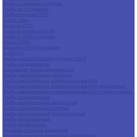
Трубы с греющим кабелем
Трубы со спутником
Трубы стальные ППУ
Трубы Твин
Фитинги ППУ
Трубы в изоляции ЦПИ
Трубы в ППМ изоляции
Опоры ППМ
Фитинги в ППМ изоляции
Трубы г/д
Трубы насосно-компрессорные (НКТ)
Трубы нержавеющие
Зеркальная труба нержавеющая
Трубы нержавеющие овальные
Трубы нержавеющие электросварные AISI
Трубы нержавеющие электросварные AISI квадратные
Трубы нержавеющие электросварные AISI прямоугольные
Трубы оцинкованные
Трубы оцинкованные квадратные
Трубы оцинкованные круглые
Трубы оцинкованные прямоугольные
Трубы прецизионные
Трубы профильные
Профиль стальной замкнутый
Профиль стальной замкнутый квадратный