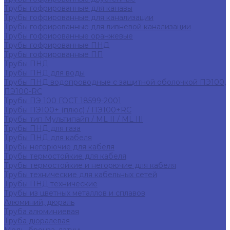
Трубы гофрированные для канавы
Трубы гофрированные для канализации
Трубы гофрированные для ливневой канализации
Трубы гофрированные оранжевые
Трубы гофрированные ПНД
Трубы гофрированные ПП
Трубы ПНД
Трубы ПНД для воды
Трубы ПНД водопроводные с защитной оболочкой ПЭ100,
ПЭ100-RC
Трубы ПЭ 100 ГОСТ 18599-2001
Трубы ПЭ100+ (плюс) / ПЭ100+RC
Трубы тип Мультипайп / ML II / ML III
Трубы ПНД для газа
Трубы ПНД для кабеля
Трубы негорючие для кабеля
Трубы термостойкие для кабеля
Трубы термостойкие и негорючие для кабеля
Трубы технические для кабельных сетей
Трубы ПНД технические
Трубы из цветных металлов и сплавов
Алюминий, дюраль
Труба алюминиевая
Труба дюралевая