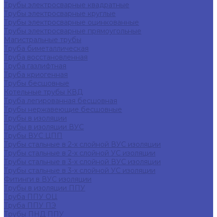
Трубы электросварные квадратные
Трубы электросварные круглые
Трубы электросварные оцинкованные
Трубы электросварные прямоугольные
Магистральные трубы
Труба биметаллическая
Труба восстановленная
Труба газлифтная
Труба криогенная
Трубы бесшовные
Котельные трубы КВД
Труба легированная бесшовная
Трубы нержавеющие бесшовные
Трубы в изоляции
Трубы в изоляции ВУС
Трубы ВУС ЦПП
Трубы стальные в 2-х слойной ВУС изоляции
Трубы стальные в 2-х слойной УС изоляции
Трубы стальные в 3-х слойной ВУС изоляции
Трубы стальные в 3-х слойной УС изоляции
Фитинги в ВУС изоляции
Трубы в изоляции ППУ
Труба ППУ ОЦ
Труба ППУ ПЭ
Трубы ПНД ППУ