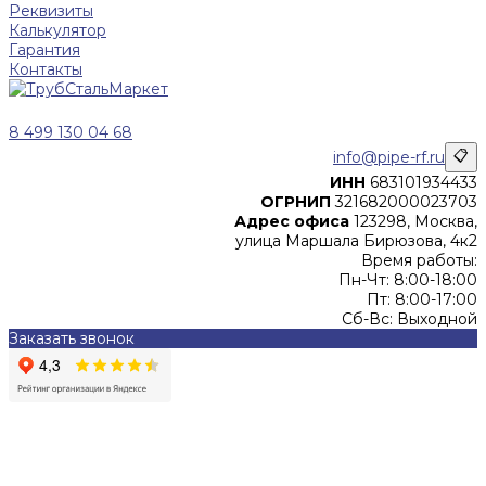
Реквизиты
Калькулятор
Гарантия
Контакты
8 499 130 04 68
info@pipe-rf.ru
📋
ИНН
683101934433
ОГРНИП
321682000023703
Адрес офиса
123298, Москва,
улица Маршала Бирюзова, 4к2
Время работы:
Пн-Чт: 8:00-18:00
Пт: 8:00-17:00
Сб-Вс: Выходной
Заказать звонок
Цены, указанные на сайте, не являются офертой (в
соответствии со ст.435 ГК РФ), и не влекут за собой
обязательств ИП Денисов Александр Николаевич по
заключению Договора. Окончательная стоимость и сроки