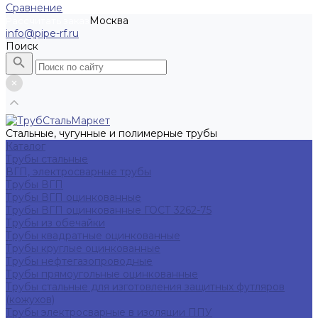
Сравнение
Москва
Рассчитать заказ
info@pipe-rf.ru
Поиск
Стальные, чугунные и полимерные трубы
Каталог
Трубы стальные
ВГП, электросварные трубы
Трубы ВГП
Трубы ВГП оцинкованные
Трубы ВГП оцинкованные ГОСТ 3262-75
Трубы из обечайки
Трубы квадратные оцинкованные
Трубы круглые оцинкованные
Трубы нефтегазопроводные
Трубы прямоугольные оцинкованные
Трубы стальные для изготовления защитных футляров
(кожухов)
Трубы электросварные в изоляции ППУ