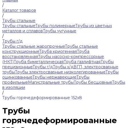
Главная
/
Каталог товаров
/
Трубы стальные
Трубы стальные
Трубы полимерные
Трубы из цветных
металлов и сплавов
Трубы чугунные
/
Трубы г/д
Трубы стальные жаропрочные
Трубы стальные
конструкционные
Труба криогенная
Труба
восстановленная
Трубы насосно-компрессорные
(НКТ)
Труба биметаллическая
Труба газлифтная
Трубы
прецизионные
Трубы г/д
Трубы х/д
ВГП, электросварные
трубы
Трубы электросварные низколегированные
Трубы
оцинкованные
Трубы нержавеющие
Трубы
профильные
Магистральные трубы
Трубы бесшовные
Трубы
в изоляции
/
Трубы горячедеформированные 152x8
Трубы
горячедеформированные