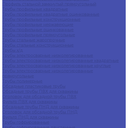
Профиль стальной замкнутый прямоугольный
Трубы профильные квадратные
Трубы профильные квадратные оцинкованные
Трубы профильные конструкционные
Трубы профильные нержавеющие
Трубы профильные оцинкованные
Трубы профильные прямоугольные
Трубы стальные жаропрочные
Трубы стальные конструкционные
Трубы х/д
Трубы электросварные низколегированные
Трубы электросварные низколегированные квадратные
Трубы электросварные низколегированные круглые
Трубы электросварные низколегированные
прямоугольные
Трубы полимерные
Обсадные пластиковые трубы
Обсадные трубы ПВХ для скважины
Оголовок для обсадной трубы ПВХ
Фильтр ПВХ для скважины
Обсадные трубы ПНД для скважины
Оголовок для обсадной трубы ПНД
Фильтр ПНД для скважины
Трубы гофрированные
Трубы гофрированные двустенные