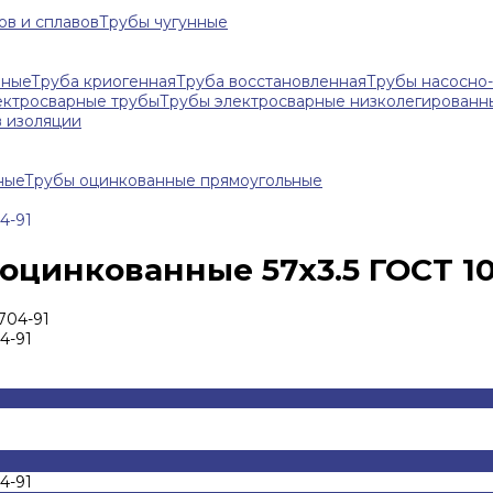
ов и сплавов
Трубы чугунные
нные
Труба криогенная
Труба восстановленная
Трубы насосно
ектросварные трубы
Трубы электросварные низколегированн
в изоляции
ные
Трубы оцинкованные прямоугольные
4-91
оцинкованные 57х3.5 ГОСТ 10
4-91
4-91