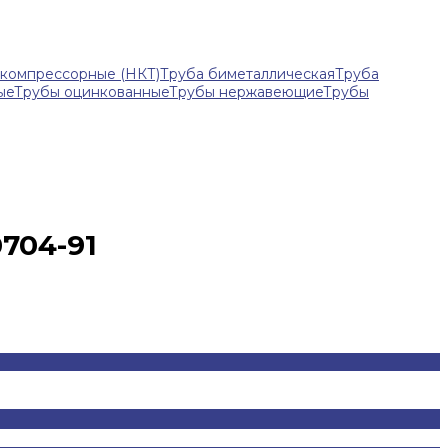
-компрессорные (НКТ)
Труба биметаллическая
Труба
ые
Трубы оцинкованные
Трубы нержавеющие
Трубы
704-91