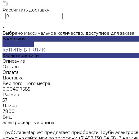
Рассчитать доставку
-
+
×
Выбрано максимальное количество, доступное для заказа
В корзину
ДОБАВЛЕНО
КУПИТЬ В 1 КЛИК
Характеристики
Описание
Отзывы
Оплата
Доставка
Вес погонного метра
0,004617585
Размер
57
Длина
7800
Вид
электросварные оцинк
ТрубСтальМаркет предлагает приобрести Трубы электросвар
можно на сайте или по телефону +7 499 130 04 68. В налич