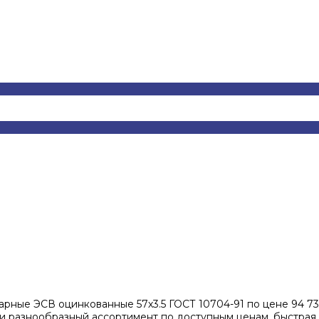
ные ЭСВ оцинкованные 57х3.5 ГОСТ 10704-91 по цене 94 730
ии разнообразный ассортимент по доступным ценам, быстрая 