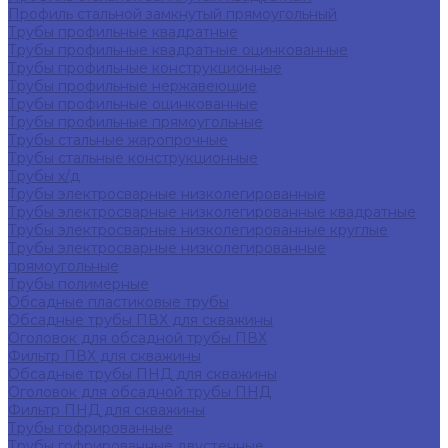
Профиль стальной замкнутый прямоугольный
Трубы профильные квадратные
Трубы профильные квадратные оцинкованные
Трубы профильные конструкционные
Трубы профильные нержавеющие
Трубы профильные оцинкованные
Трубы профильные прямоугольные
Трубы стальные жаропрочные
Трубы стальные конструкционные
Трубы х/д
Трубы электросварные низколегированные
Трубы электросварные низколегированные квадратные
Трубы электросварные низколегированные круглые
Трубы электросварные низколегированные
прямоугольные
Трубы полимерные
Обсадные пластиковые трубы
Обсадные трубы ПВХ для скважины
Оголовок для обсадной трубы ПВХ
Фильтр ПВХ для скважины
Обсадные трубы ПНД для скважины
Оголовок для обсадной трубы ПНД
Фильтр ПНД для скважины
Трубы гофрированные
Трубы гофрированные двустенные