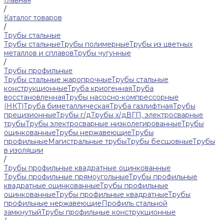
Главная
/
Каталог товаров
/
Трубы стальные
Трубы стальные
Трубы полимерные
Трубы из цветных
металлов и сплавов
Трубы чугунные
/
Трубы профильные
Трубы стальные жаропрочные
Трубы стальные
конструкционные
Труба криогенная
Труба
восстановленная
Трубы насосно-компрессорные
(НКТ)
Труба биметаллическая
Труба газлифтная
Трубы
прецизионные
Трубы г/д
Трубы х/д
ВГП, электросварные
трубы
Трубы электросварные низколегированные
Трубы
оцинкованные
Трубы нержавеющие
Трубы
профильные
Магистральные трубы
Трубы бесшовные
Трубы
в изоляции
/
Трубы профильные квадратные оцинкованные
Трубы профильные прямоугольные
Трубы профильные
квадратные оцинкованные
Трубы профильные
оцинкованные
Трубы профильные квадратные
Трубы
профильные нержавеющие
Профиль стальной
замкнутый
Трубы профильные конструкционные