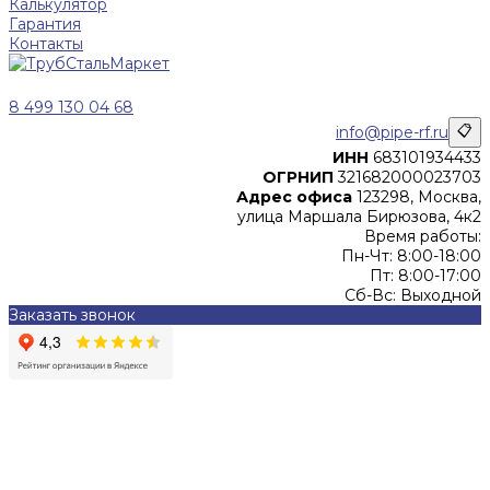
Калькулятор
Гарантия
Контакты
8 499 130 04 68
info@pipe-rf.ru
📋
ИНН
683101934433
ОГРНИП
321682000023703
Адрес офиса
123298, Москва,
улица Маршала Бирюзова, 4к2
Время работы:
Пн-Чт: 8:00-18:00
Пт: 8:00-17:00
Сб-Вс: Выходной
Заказать звонок
Цены, указанные на сайте, не являются офертой (в
соответствии со ст.435 ГК РФ), и не влекут за собой
обязательств ИП Денисов Александр Николаевич по
заключению Договора. Окончательная стоимость и сроки
поставки уточняются после составления Спецификации и