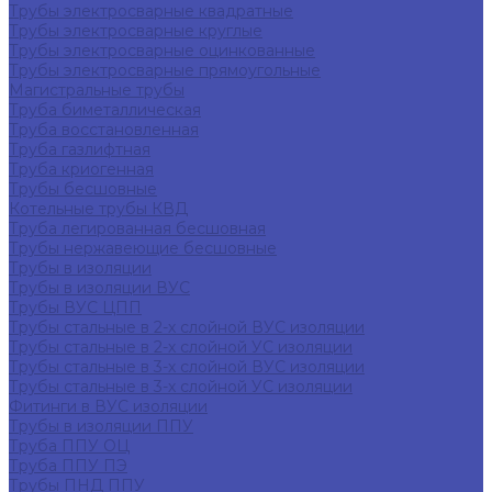
Трубы электросварные квадратные
Трубы электросварные круглые
Трубы электросварные оцинкованные
Трубы электросварные прямоугольные
Магистральные трубы
Труба биметаллическая
Труба восстановленная
Труба газлифтная
Труба криогенная
Трубы бесшовные
Котельные трубы КВД
Труба легированная бесшовная
Трубы нержавеющие бесшовные
Трубы в изоляции
Трубы в изоляции ВУС
Трубы ВУС ЦПП
Трубы стальные в 2-х слойной ВУС изоляции
Трубы стальные в 2-х слойной УС изоляции
Трубы стальные в 3-х слойной ВУС изоляции
Трубы стальные в 3-х слойной УС изоляции
Фитинги в ВУС изоляции
Трубы в изоляции ППУ
Труба ППУ ОЦ
Труба ППУ ПЭ
Трубы ПНД ППУ