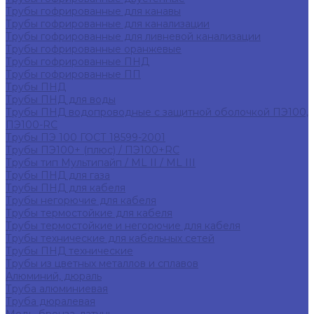
Трубы гофрированные для канавы
Трубы гофрированные для канализации
Трубы гофрированные для ливневой канализации
Трубы гофрированные оранжевые
Трубы гофрированные ПНД
Трубы гофрированные ПП
Трубы ПНД
Трубы ПНД для воды
Трубы ПНД водопроводные с защитной оболочкой ПЭ100,
ПЭ100-RC
Трубы ПЭ 100 ГОСТ 18599-2001
Трубы ПЭ100+ (плюс) / ПЭ100+RC
Трубы тип Мультипайп / ML II / ML III
Трубы ПНД для газа
Трубы ПНД для кабеля
Трубы негорючие для кабеля
Трубы термостойкие для кабеля
Трубы термостойкие и негорючие для кабеля
Трубы технические для кабельных сетей
Трубы ПНД технические
Трубы из цветных металлов и сплавов
Алюминий, дюраль
Труба алюминиевая
Труба дюралевая