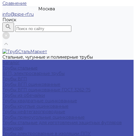
Сравнение
Москва
Рассчитать заказ
info@pipe-rf.ru
Поиск
Стальные, чугунные и полимерные трубы
Каталог
Трубы стальные
ВГП, электросварные трубы
Трубы ВГП
Трубы ВГП оцинкованные
Трубы ВГП оцинкованные ГОСТ 3262-75
Трубы из обечайки
Трубы квадратные оцинкованные
Трубы круглые оцинкованные
Трубы нефтегазопроводные
Трубы прямоугольные оцинкованные
Трубы стальные для изготовления защитных футляров
(кожухов)
Трубы электросварные в изоляции ППУ