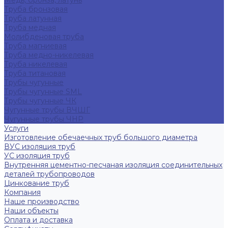
Медь, бронза, латунь
Труба бронзовая
Труба латунная
Труба медная
Молибденовая труба
Труба магниевая
Труба медно-никелевая
Труба никелевая
Труба титановая
Трубы чугунные
Трубы чугунные SML
Трубы чугунные ЧК
Чугунные трубы ВЧШГ
Чугунные трубы ЧНР
Услуги
Изготовление обечаечных труб большого диаметра
ВУС изоляция труб
УС изоляция труб
Внутренняя цементно-песчаная изоляция соединительных
деталей трубопроводов
Цинкование труб
Компания
Наше производство
Наши объекты
Оплата и доставка