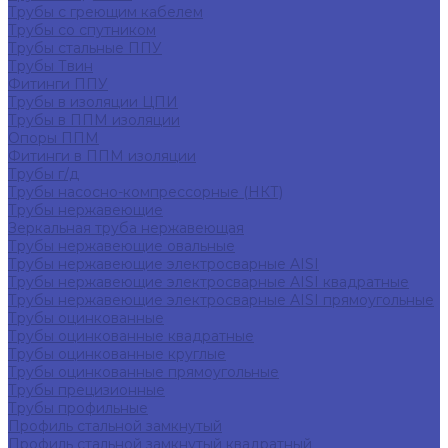
Трубы с греющим кабелем
Трубы со спутником
Трубы стальные ППУ
Трубы Твин
Фитинги ППУ
Трубы в изоляции ЦПИ
Трубы в ППМ изоляции
Опоры ППМ
Фитинги в ППМ изоляции
Трубы г/д
Трубы насосно-компрессорные (НКТ)
Трубы нержавеющие
Зеркальная труба нержавеющая
Трубы нержавеющие овальные
Трубы нержавеющие электросварные AISI
Трубы нержавеющие электросварные AISI квадратные
Трубы нержавеющие электросварные AISI прямоугольные
Трубы оцинкованные
Трубы оцинкованные квадратные
Трубы оцинкованные круглые
Трубы оцинкованные прямоугольные
Трубы прецизионные
Трубы профильные
Профиль стальной замкнутый
Профиль стальной замкнутый квадратный