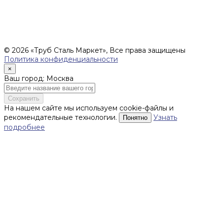
обязательств ИП Денисов Александр Николаевич по
заключению Договора. Окончательная стоимость и сроки
поставки уточняются после составления Спецификации и
фиксируются в Счете на оплату, а также Спецификации на
поставку товара.
© 2026 «Труб Сталь Маркет», Все права защищены
Политика конфиденциальности
×
Ваш город: Москва
Сохранить
На нашем сайте мы используем cookie-файлы и
рекомендательные технологии.
Узнать
Понятно
подробнее