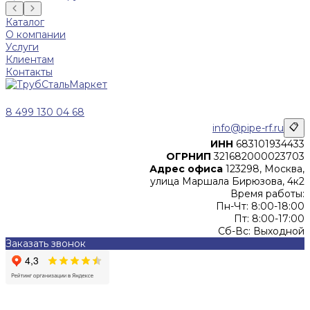
Каталог
О компании
Услуги
Клиентам
Контакты
8 499 130 04 68
info@pipe-rf.ru
📋
ИНН
683101934433
ОГРНИП
321682000023703
Адрес офиса
123298, Москва,
улица Маршала Бирюзова, 4к2
Время работы:
Пн-Чт: 8:00-18:00
Пт: 8:00-17:00
Сб-Вс: Выходной
Заказать звонок
Цены, указанные на сайте, не являются офертой (в
соответствии со ст.435 ГК РФ), и не влекут за собой