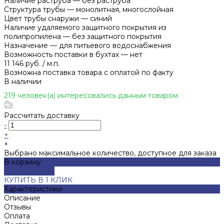
Наличие раструба
—
без раструба
Структура трубы
—
монолитная, многослойная
Цвет трубы снаружи
—
синий
Наличие удаляемого защитного покрытия из
полипропилена
—
без защитного покрытия
Назначение
—
для питьевого водоснабжения
Возможность поставки в бухтах
—
нет
11 146 руб.
/
м.п.
Возможна поставка товара с оплатой по факту
В наличии
219 человек(а) интересовались данным товаром
Рассчитать доставку
-
+
×
Выбрано максимальное количество, доступное для заказа
В корзину
ДОБАВЛЕНО
КУПИТЬ В 1 КЛИК
Характеристики
Описание
Отзывы
Оплата