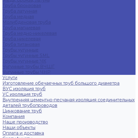
Медь, бронза, латунь
Труба бронзовая
Труба латунная
Труба медная
Молибденовая труба
Труба магниевая
Труба медно-никелевая
Труба никелевая
Труба титановая
Трубы чугунные
Трубы чугунные SML
Трубы чугунные ЧК
Чугунные трубы ВЧШГ
Чугунные трубы ЧНР
Услуги
Изготовление обечаечных труб большого диаметра
ВУС изоляция труб
УС изоляция труб
Внутренняя цементно-песчаная изоляция соединительных
деталей трубопроводов
Цинкование труб
Компания
Наше производство
Наши объекты
Оплата и доставка