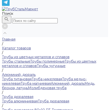
Поиск
Главная
/
Каталог товаров
/
Трубы из цветных металлов и сплавов
Трубы стальные
Трубы полимерные
Трубы из цветных
металлов и сплавов
Трубы чугунные
/
Алюминий, дюраль
Труба титановая
Труба никелевая
Труба медно-
никелевая
Труба магниевая
Алюминий, дюраль
Медь,
бронза, латунь
Молибденовая труба
/
Труба дюралевая
Труба алюминиевая
Труба дюралевая
/