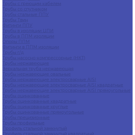
Трубы с греющим кабелем
Трубы со спутником
Трубы стальные ППУ
Трубы Твин
Фитинги ППУ
Трубы в изоляции ЦПИ
Трубы в ППМ изоляции
Опоры ППМ
Фитинги в ППМ изоляции
Трубы г/д
Трубы насосно-компрессорные (НКТ)
Трубы нержавеющие
Зеркальная труба нержавеющая
Трубы нержавеющие овальные
Трубы нержавеющие электросварные AISI
Трубы нержавеющие электросварные AISI квадратные
Трубы нержавеющие электросварные AISI прямоугольные
Трубы оцинкованные
Трубы оцинкованные квадратные
Трубы оцинкованные круглые
Трубы оцинкованные прямоугольные
Трубы прецизионные
Трубы профильные
Профиль стальной замкнутый
Профиль стальной замкнутый квадратный