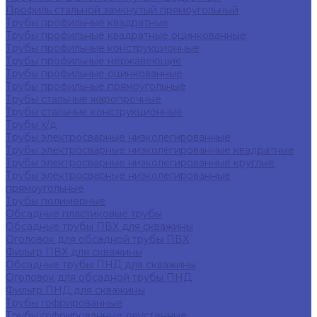
Профиль стальной замкнутый прямоугольный
Трубы профильные квадратные
Трубы профильные квадратные оцинкованные
Трубы профильные конструкционные
Трубы профильные нержавеющие
Трубы профильные оцинкованные
Трубы профильные прямоугольные
Трубы стальные жаропрочные
Трубы стальные конструкционные
Трубы х/д
Трубы электросварные низколегированные
Трубы электросварные низколегированные квадратные
Трубы электросварные низколегированные круглые
Трубы электросварные низколегированные
прямоугольные
Трубы полимерные
Обсадные пластиковые трубы
Обсадные трубы ПВХ для скважины
Оголовок для обсадной трубы ПВХ
Фильтр ПВХ для скважины
Обсадные трубы ПНД для скважины
Оголовок для обсадной трубы ПНД
Фильтр ПНД для скважины
Трубы гофрированные
Трубы гофрированные двустенные