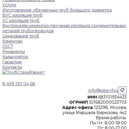
Услуги
Изготовление обечаечных труб большого диаметра
ВУС изоляция труб
УС изоляция труб
Внутренняя цементно-песчаная изоляция соединительных
деталей трубопроводов
Цинкование труб
Клиентам
ГОСТ
Реквизиты
Калькулятор
Гарантия
Контакты
8 499 130 04 68
info@pipe-rf.ru
📋
ИНН
683101934433
ОГРНИП
321682000023703
Адрес офиса
123298, Москва,
улица Маршала Бирюзова, 4к2
Время работы:
Пн-Чт: 8:00-18:00
Пт: 8:00-17:00