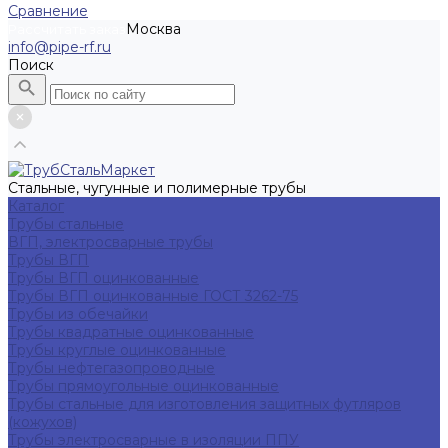
Сравнение
Москва
Рассчитать заказ
info@pipe-rf.ru
Поиск
Стальные, чугунные и полимерные трубы
Каталог
Трубы стальные
ВГП, электросварные трубы
Трубы ВГП
Трубы ВГП оцинкованные
Трубы ВГП оцинкованные ГОСТ 3262-75
Трубы из обечайки
Трубы квадратные оцинкованные
Трубы круглые оцинкованные
Трубы нефтегазопроводные
Трубы прямоугольные оцинкованные
Трубы стальные для изготовления защитных футляров
(кожухов)
Трубы электросварные в изоляции ППУ