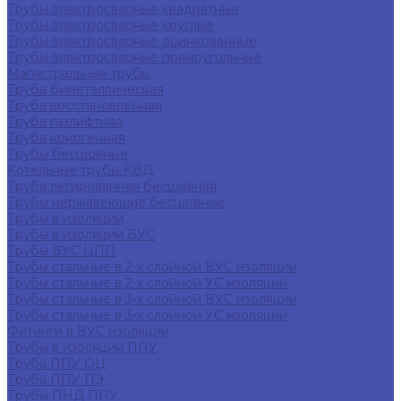
Трубы электросварные квадратные
Трубы электросварные круглые
Трубы электросварные оцинкованные
Трубы электросварные прямоугольные
Магистральные трубы
Труба биметаллическая
Труба восстановленная
Труба газлифтная
Труба криогенная
Трубы бесшовные
Котельные трубы КВД
Труба легированная бесшовная
Трубы нержавеющие бесшовные
Трубы в изоляции
Трубы в изоляции ВУС
Трубы ВУС ЦПП
Трубы стальные в 2-х слойной ВУС изоляции
Трубы стальные в 2-х слойной УС изоляции
Трубы стальные в 3-х слойной ВУС изоляции
Трубы стальные в 3-х слойной УС изоляции
Фитинги в ВУС изоляции
Трубы в изоляции ППУ
Труба ППУ ОЦ
Труба ППУ ПЭ
Трубы ПНД ППУ