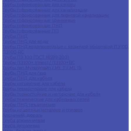
Трубы гофрированные для канавы
Трубы гофрированные для канализации
Трубы гофрированные для ливневой канализации
Трубы гофрированные оранжевые
Трубы гофрированные ПНД
Трубы гофрированные ПП
Трубы ПНД
Трубы ПНД для воды
Трубы ПНД водопроводные с защитной оболочкой ПЭ100,
ПЭ100-RC
Трубы ПЭ 100 ГОСТ 18599-2001
Трубы ПЭ100+ (плюс) / ПЭ100+RC
Трубы тип Мультипайп / ML II / ML III
Трубы ПНД для газа
Трубы ПНД для кабеля
Трубы негорючие для кабеля
Трубы термостойкие для кабеля
Трубы термостойкие и негорючие для кабеля
Трубы технические для кабельных сетей
Трубы ПНД технические
Трубы из цветных металлов и сплавов
Алюминий, дюраль
Труба алюминиевая
Труба дюралевая