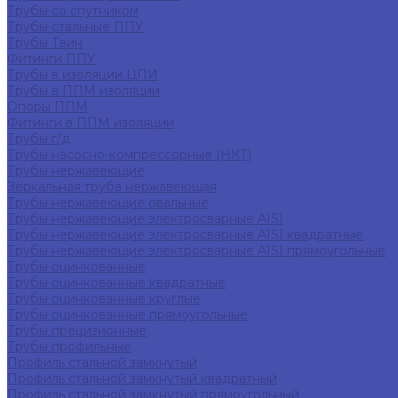
Трубы со спутником
Трубы стальные ППУ
Трубы Твин
Фитинги ППУ
Трубы в изоляции ЦПИ
Трубы в ППМ изоляции
Опоры ППМ
Фитинги в ППМ изоляции
Трубы г/д
Трубы насосно-компрессорные (НКТ)
Трубы нержавеющие
Зеркальная труба нержавеющая
Трубы нержавеющие овальные
Трубы нержавеющие электросварные AISI
Трубы нержавеющие электросварные AISI квадратные
Трубы нержавеющие электросварные AISI прямоугольные
Трубы оцинкованные
Трубы оцинкованные квадратные
Трубы оцинкованные круглые
Трубы оцинкованные прямоугольные
Трубы прецизионные
Трубы профильные
Профиль стальной замкнутый
Профиль стальной замкнутый квадратный
Профиль стальной замкнутый прямоугольный