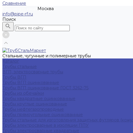
Сравнение
Москва
Рассчитать заказ
info@pipe-rf.ru
Поиск
Стальные, чугунные и полимерные трубы
Каталог
Трубы стальные
ВГП, электросварные трубы
Трубы ВГП
Трубы ВГП оцинкованные
Трубы ВГП оцинкованные ГОСТ 3262-75
Трубы из обечайки
Трубы квадратные оцинкованные
Трубы круглые оцинкованные
Трубы нефтегазопроводные
Трубы прямоугольные оцинкованные
Трубы стальные для изготовления защитных футляров (кожу
Трубы электросварные в изоляции ППУ
Трубы электросварные квадратные