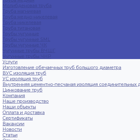
Труба медная
Молибденовая труба
Труба магниевая
Труба медно-никелевая
Труба никелевая
Труба титановая
Трубы чугунные
Трубы чугунные SML
Трубы чугунные ЧК
Чугунные трубы ВЧШГ
Чугунные трубы ЧНР
Услуги
Изготовление обечаечных труб большого диаметра
ВУС изоляция труб
УС изоляция труб
Внутренняя цементно-песчаная изоляция соединительных 
Цинкование труб
Компания
Наше производство
Наши объекты
Оплата и доставка
Сертификаты
Вакансии
Новости
Статьи