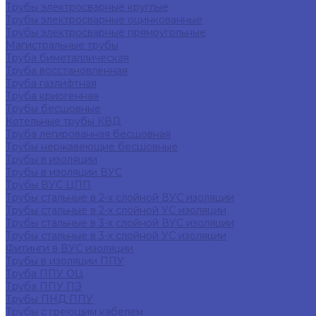
Трубы электросварные круглые
Трубы электросварные оцинкованные
Трубы электросварные прямоугольные
Магистральные трубы
Труба биметаллическая
Труба восстановленная
Труба газлифтная
Труба криогенная
Трубы бесшовные
Котельные трубы КВД
Труба легированная бесшовная
Трубы нержавеющие бесшовные
Трубы в изоляции
Трубы в изоляции ВУС
Трубы ВУС ЦПП
Трубы стальные в 2-х слойной ВУС изоляции
Трубы стальные в 2-х слойной УС изоляции
Трубы стальные в 3-х слойной ВУС изоляции
Трубы стальные в 3-х слойной УС изоляции
Фитинги в ВУС изоляции
Трубы в изоляции ППУ
Труба ППУ ОЦ
Труба ППУ ПЭ
Трубы ПНД ППУ
Трубы с греющим кабелем