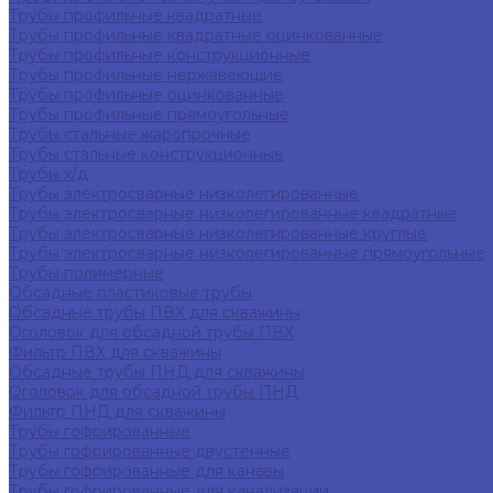
Трубы профильные квадратные
Трубы профильные квадратные оцинкованные
Трубы профильные конструкционные
Трубы профильные нержавеющие
Трубы профильные оцинкованные
Трубы профильные прямоугольные
Трубы стальные жаропрочные
Трубы стальные конструкционные
Трубы х/д
Трубы электросварные низколегированные
Трубы электросварные низколегированные квадратные
Трубы электросварные низколегированные круглые
Трубы электросварные низколегированные прямоугольные
Трубы полимерные
Обсадные пластиковые трубы
Обсадные трубы ПВХ для скважины
Оголовок для обсадной трубы ПВХ
Фильтр ПВХ для скважины
Обсадные трубы ПНД для скважины
Оголовок для обсадной трубы ПНД
Фильтр ПНД для скважины
Трубы гофрированные
Трубы гофрированные двустенные
Трубы гофрированные для канавы
Трубы гофрированные для канализации