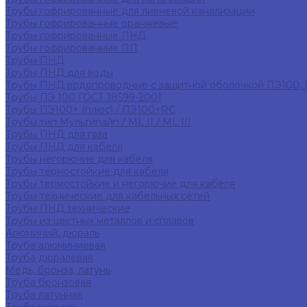
Трубы гофрированные для ливневой канализации
Трубы гофрированные оранжевые
Трубы гофрированные ПНД
Трубы гофрированные ПП
Трубы ПНД
Трубы ПНД для воды
Трубы ПНД водопроводные с защитной оболочкой ПЭ100,
Трубы ПЭ 100 ГОСТ 18599-2001
Трубы ПЭ100+ (плюс) / ПЭ100+RC
Трубы тип Мультипайп / ML II / ML III
Трубы ПНД для газа
Трубы ПНД для кабеля
Трубы негорючие для кабеля
Трубы термостойкие для кабеля
Трубы термостойкие и негорючие для кабеля
Трубы технические для кабельных сетей
Трубы ПНД технические
Трубы из цветных металлов и сплавов
Алюминий, дюраль
Труба алюминиевая
Труба дюралевая
Медь, бронза, латунь
Труба бронзовая
Труба латунная