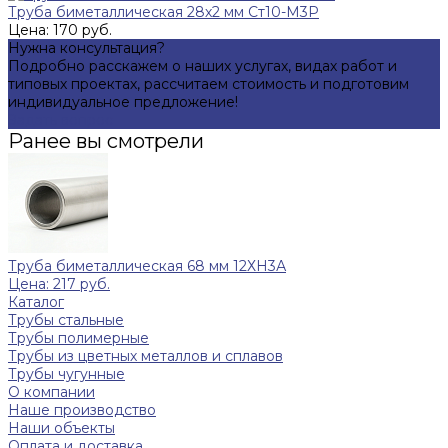
Труба биметаллическая 28х2 мм Ст10-М3Р
Цена: 170 руб.
Нужна консультация?
Подробно расскажем о наших услугах, видах работ и
типовых проектах, рассчитаем стоимость и подготовим
индивидуальное предложение!
Задать вопрос
Ранее вы смотрели
Труба биметаллическая 68 мм 12ХН3А
Цена: 217 руб.
Каталог
Трубы стальные
Трубы полимерные
Трубы из цветных металлов и сплавов
Трубы чугунные
О компании
Наше производство
Наши объекты
Оплата и доставка