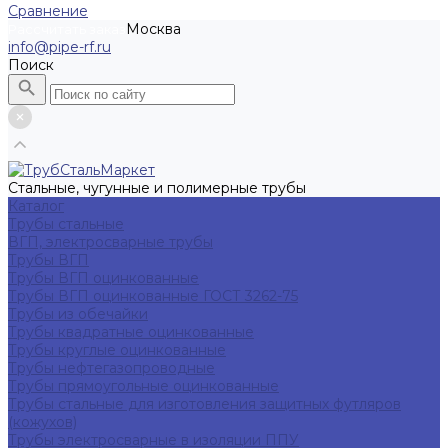
Сравнение
Москва
Рассчитать заказ
info@pipe-rf.ru
Поиск
Стальные, чугунные и полимерные трубы
Каталог
Трубы стальные
ВГП, электросварные трубы
Трубы ВГП
Трубы ВГП оцинкованные
Трубы ВГП оцинкованные ГОСТ 3262-75
Трубы из обечайки
Трубы квадратные оцинкованные
Трубы круглые оцинкованные
Трубы нефтегазопроводные
Трубы прямоугольные оцинкованные
Трубы стальные для изготовления защитных футляров
(кожухов)
Трубы электросварные в изоляции ППУ