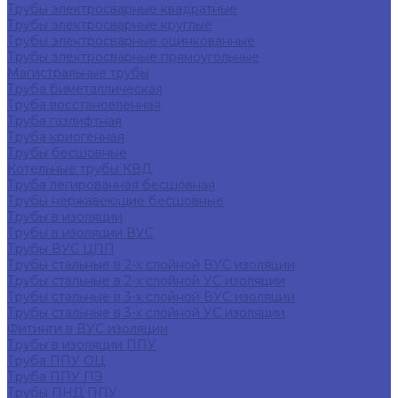
Трубы электросварные квадратные
Трубы электросварные круглые
Трубы электросварные оцинкованные
Трубы электросварные прямоугольные
Магистральные трубы
Труба биметаллическая
Труба восстановленная
Труба газлифтная
Труба криогенная
Трубы бесшовные
Котельные трубы КВД
Труба легированная бесшовная
Трубы нержавеющие бесшовные
Трубы в изоляции
Трубы в изоляции ВУС
Трубы ВУС ЦПП
Трубы стальные в 2-х слойной ВУС изоляции
Трубы стальные в 2-х слойной УС изоляции
Трубы стальные в 3-х слойной ВУС изоляции
Трубы стальные в 3-х слойной УС изоляции
Фитинги в ВУС изоляции
Трубы в изоляции ППУ
Труба ППУ ОЦ
Труба ППУ ПЭ
Трубы ПНД ППУ