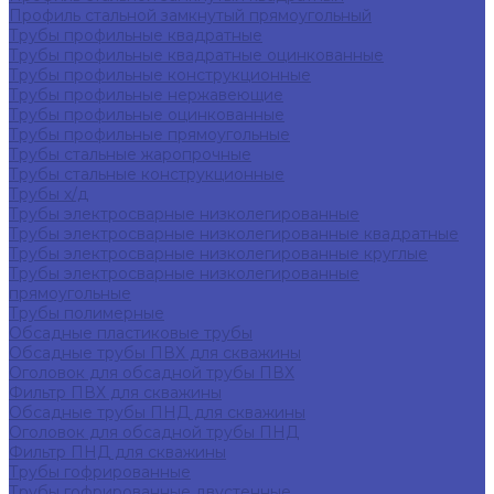
Профиль стальной замкнутый прямоугольный
Трубы профильные квадратные
Трубы профильные квадратные оцинкованные
Трубы профильные конструкционные
Трубы профильные нержавеющие
Трубы профильные оцинкованные
Трубы профильные прямоугольные
Трубы стальные жаропрочные
Трубы стальные конструкционные
Трубы х/д
Трубы электросварные низколегированные
Трубы электросварные низколегированные квадратные
Трубы электросварные низколегированные круглые
Трубы электросварные низколегированные
прямоугольные
Трубы полимерные
Обсадные пластиковые трубы
Обсадные трубы ПВХ для скважины
Оголовок для обсадной трубы ПВХ
Фильтр ПВХ для скважины
Обсадные трубы ПНД для скважины
Оголовок для обсадной трубы ПНД
Фильтр ПНД для скважины
Трубы гофрированные
Трубы гофрированные двустенные