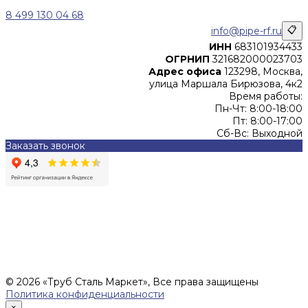
8 499 130 04 68
info@pipe-rf.ru
📋
ИНН
683101934433
ОГРНИП
321682000023703
Адрес офиса
123298, Москва,
улица Маршала Бирюзова, 4к2
Время работы:
Пн-Чт: 8:00-18:00
Пт: 8:00-17:00
Сб-Вс: Выходной
Заказать звонок
Цены, указанные на сайте, не являются офертой (в
соответствии со ст.435 ГК РФ), и не влекут за собой
обязательств ИП Денисов Александр Николаевич по
заключению Договора. Окончательная стоимость и сроки
поставки уточняются после составления Спецификации и
фиксируются в Счете на оплату, а также Спецификации на
поставку товара.
© 2026 «Труб Сталь Маркет», Все права защищены
Политика конфиденциальности
×