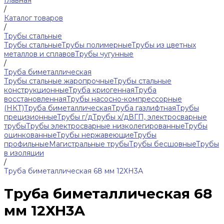
Главная
/
Каталог товаров
/
Трубы стальные
Трубы стальные
Трубы полимерные
Трубы из цветных
металлов и сплавов
Трубы чугунные
/
Труба биметаллическая
Трубы стальные жаропрочные
Трубы стальные
конструкционные
Труба криогенная
Труба
восстановленная
Трубы насосно-компрессорные
(НКТ)
Труба биметаллическая
Труба газлифтная
Трубы
прецизионные
Трубы г/д
Трубы х/д
ВГП, электросварные
трубы
Трубы электросварные низколегированные
Трубы
оцинкованные
Трубы нержавеющие
Трубы
профильные
Магистральные трубы
Трубы бесшовные
Трубы
в изоляции
/
Труба биметаллическая 68 мм 12ХН3А
Труба биметаллическая 68
мм 12ХН3А