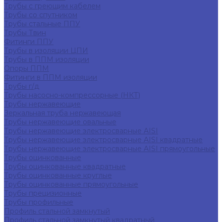
Трубы с греющим кабелем
Трубы со спутником
Трубы стальные ППУ
Трубы Твин
Фитинги ППУ
Трубы в изоляции ЦПИ
Трубы в ППМ изоляции
Опоры ППМ
Фитинги в ППМ изоляции
Трубы г/д
Трубы насосно-компрессорные (НКТ)
Трубы нержавеющие
Зеркальная труба нержавеющая
Трубы нержавеющие овальные
Трубы нержавеющие электросварные AISI
Трубы нержавеющие электросварные AISI квадратные
Трубы нержавеющие электросварные AISI прямоугольные
Трубы оцинкованные
Трубы оцинкованные квадратные
Трубы оцинкованные круглые
Трубы оцинкованные прямоугольные
Трубы прецизионные
Трубы профильные
Профиль стальной замкнутый
Профиль стальной замкнутый квадратный