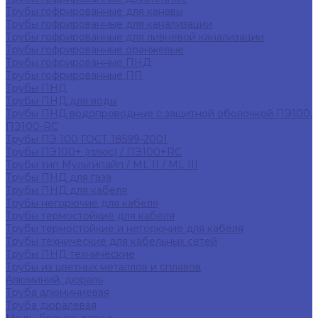
Трубы гофрированные для канавы
Трубы гофрированные для канализации
Трубы гофрированные для ливневой канализации
Трубы гофрированные оранжевые
Трубы гофрированные ПНД
Трубы гофрированные ПП
Трубы ПНД
Трубы ПНД для воды
Трубы ПНД водопроводные с защитной оболочкой ПЭ100,
ПЭ100-RC
Трубы ПЭ 100 ГОСТ 18599-2001
Трубы ПЭ100+ (плюс) / ПЭ100+RC
Трубы тип Мультипайп / ML II / ML III
Трубы ПНД для газа
Трубы ПНД для кабеля
Трубы негорючие для кабеля
Трубы термостойкие для кабеля
Трубы термостойкие и негорючие для кабеля
Трубы технические для кабельных сетей
Трубы ПНД технические
Трубы из цветных металлов и сплавов
Алюминий, дюраль
Труба алюминиевая
Труба дюралевая