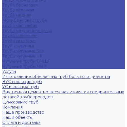
Медь, бронза, латунь
Труба бронзовая
Труба латунная
Труба медная
Молибденовая труба
Труба магниевая
Труба медно-никелевая
Труба никелевая
Труба титановая
Трубы чугунные
Трубы чугунные SML
Трубы чугунные ЧК
Чугунные трубы ВЧШГ
Чугунные трубы ЧНР
Услуги
Изготовление обечаечных труб большого диаметра
ВУС изоляция труб
УС изоляция труб
Внутренняя цементно-песчаная изоляция соединительных
деталей трубопроводов
Цинкование труб
Компания
Наше производство
Наши объекты
Оплата и доставка