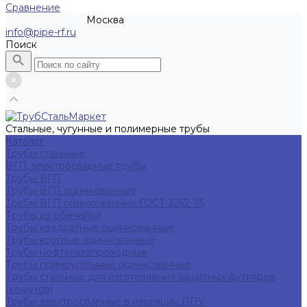
Сравнение
Москва
Рассчитать заказ
info@pipe-rf.ru
Поиск
Стальные, чугунные и полимерные трубы
Каталог
Трубы стальные
ВГП, электросварные трубы
Трубы ВГП
Трубы ВГП оцинкованные
Трубы ВГП оцинкованные ГОСТ 3262-75
Трубы из обечайки
Трубы квадратные оцинкованные
Трубы круглые оцинкованные
Трубы нефтегазопроводные
Трубы прямоугольные оцинкованные
Трубы стальные для изготовления защитных футляров
(кожухов)
Трубы электросварные в изоляции ППУ