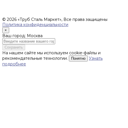
поставки уточняются после составления Спецификации и
фиксируются в Счете на оплату, а также Спецификации на
поставку товара.
© 2026 «Труб Сталь Маркет», Все права защищены
Политика конфиденциальности
×
Ваш город: Москва
Сохранить
На нашем сайте мы используем cookie-файлы и
рекомендательные технологии.
Узнать
Понятно
подробнее