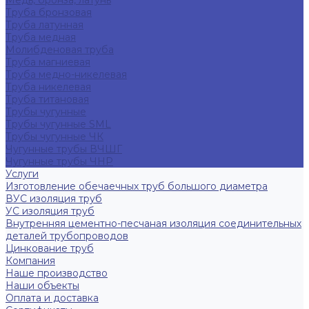
Медь, бронза, латунь
Труба бронзовая
Труба латунная
Труба медная
Молибденовая труба
Труба магниевая
Труба медно-никелевая
Труба никелевая
Труба титановая
Трубы чугунные
Трубы чугунные SML
Трубы чугунные ЧК
Чугунные трубы ВЧШГ
Чугунные трубы ЧНР
Услуги
Изготовление обечаечных труб большого диаметра
ВУС изоляция труб
УС изоляция труб
Внутренняя цементно-песчаная изоляция соединительных
деталей трубопроводов
Цинкование труб
Компания
Наше производство
Наши объекты
Оплата и доставка