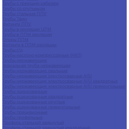
Трубы с греющим кабелем
Трубы со спутником
Трубы стальные ППУ
Трубы Твин
Фитинги ППУ
Трубы в изоляции ЦПИ
Трубы в ППМ изоляции
Опоры ППМ
Фитинги в ППМ изоляции
Трубы г/д
Трубы насосно-компрессорные (НКТ)
Трубы нержавеющие
Зеркальная труба нержавеющая
Трубы нержавеющие овальные
Трубы нержавеющие электросварные AISI
Трубы нержавеющие электросварные AISI квадратные
Трубы нержавеющие электросварные AISI прямоугольные
Трубы оцинкованные
Трубы оцинкованные квадратные
Трубы оцинкованные круглые
Трубы оцинкованные прямоугольные
Трубы прецизионные
Трубы профильные
Профиль стальной замкнутый
Профиль стальной замкнутый квадратный