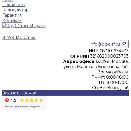
Реквизиты
Калькулятор
Гарантия
Контакты
8 499 130 04 68
info@pipe-rf.ru
📋
ИНН
683101934433
ОГРНИП
321682000023703
Адрес офиса
123298, Москва,
улица Маршала Бирюзова, 4к2
Время работы:
Пн-Чт: 8:00-18:00
Пт: 8:00-17:00
Сб-Вс: Выходной
Заказать звонок
Цены, указанные на сайте, не являются офертой (в
соответствии со ст.435 ГК РФ), и не влекут за собой
обязательств ИП Денисов Александр Николаевич по
заключению Договора. Окончательная стоимость и сроки