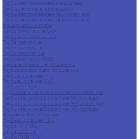
Трубы электросварные квадратные
Трубы электросварные круглые
Трубы электросварные оцинкованные
Трубы электросварные прямоугольные
Магистральные трубы
Труба биметаллическая
Труба восстановленная
Труба газлифтная
Труба криогенная
Трубы бесшовные
Котельные трубы КВД
Труба легированная бесшовная
Трубы нержавеющие бесшовные
Трубы в изоляции
Трубы в изоляции ВУС
Трубы ВУС ЦПП
Трубы стальные в 2-х слойной ВУС изоляции
Трубы стальные в 2-х слойной УС изоляции
Трубы стальные в 3-х слойной ВУС изоляции
Трубы стальные в 3-х слойной УС изоляции
Фитинги в ВУС изоляции
Трубы в изоляции ППУ
Труба ППУ ОЦ
Труба ППУ ПЭ
Трубы ПНД ППУ