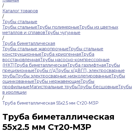
Главная
/
Каталог товаров
/
Трубы стальные
Трубы стальные
Трубы полимерные
Трубы из цветных
металлов и сплавов
Трубы чугунные
/
Труба биметаллическая
Трубы стальные жаропрочные
Трубы стальные
конструкционные
Труба криогенная
Труба
восстановленная
Трубы насосно-компрессорные
(НКТ)
Труба биметаллическая
Труба газлифтная
Трубы
прецизионные
Трубы г/д
Трубы х/д
ВГП, электросварные
трубы
Трубы электросварные низколегированные
Трубы
оцинкованные
Трубы нержавеющие
Трубы
профильные
Магистральные трубы
Трубы бесшовные
Трубы
в изоляции
/
Труба биметаллическая 55х2.5 мм Ст20-М3Р
Труба биметаллическая
55х2.5 мм Ст20-М3Р