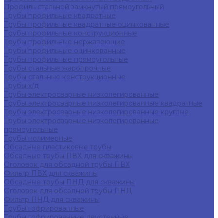
Профиль стальной замкнутый прямоугольный
Трубы профильные квадратные
Трубы профильные квадратные оцинкованные
Трубы профильные конструкционные
Трубы профильные нержавеющие
Трубы профильные оцинкованные
Трубы профильные прямоугольные
Трубы стальные жаропрочные
Трубы стальные конструкционные
Трубы х/д
Трубы электросварные низколегированные
Трубы электросварные низколегированные квадратные
Трубы электросварные низколегированные круглые
Трубы электросварные низколегированные
прямоугольные
Трубы полимерные
Обсадные пластиковые трубы
Обсадные трубы ПВХ для скважины
Оголовок для обсадной трубы ПВХ
Фильтр ПВХ для скважины
Обсадные трубы ПНД для скважины
Оголовок для обсадной трубы ПНД
Фильтр ПНД для скважины
Трубы гофрированные
Трубы гофрированные двустенные