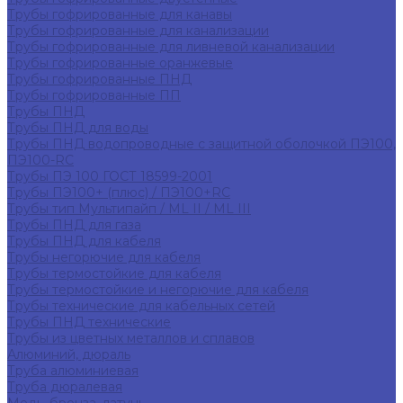
Трубы гофрированные для канавы
Трубы гофрированные для канализации
Трубы гофрированные для ливневой канализации
Трубы гофрированные оранжевые
Трубы гофрированные ПНД
Трубы гофрированные ПП
Трубы ПНД
Трубы ПНД для воды
Трубы ПНД водопроводные с защитной оболочкой ПЭ100,
ПЭ100-RC
Трубы ПЭ 100 ГОСТ 18599-2001
Трубы ПЭ100+ (плюс) / ПЭ100+RC
Трубы тип Мультипайп / ML II / ML III
Трубы ПНД для газа
Трубы ПНД для кабеля
Трубы негорючие для кабеля
Трубы термостойкие для кабеля
Трубы термостойкие и негорючие для кабеля
Трубы технические для кабельных сетей
Трубы ПНД технические
Трубы из цветных металлов и сплавов
Алюминий, дюраль
Труба алюминиевая
Труба дюралевая