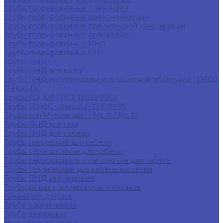
Трубы гофрированные для канавы
Трубы гофрированные для канализации
Трубы гофрированные для ливневой канализации
Трубы гофрированные оранжевые
Трубы гофрированные ПНД
Трубы гофрированные ПП
Трубы ПНД
Трубы ПНД для воды
Трубы ПНД водопроводные с защитной оболочкой ПЭ100,
ПЭ100-RC
Трубы ПЭ 100 ГОСТ 18599-2001
Трубы ПЭ100+ (плюс) / ПЭ100+RC
Трубы тип Мультипайп / ML II / ML III
Трубы ПНД для газа
Трубы ПНД для кабеля
Трубы негорючие для кабеля
Трубы термостойкие для кабеля
Трубы термостойкие и негорючие для кабеля
Трубы технические для кабельных сетей
Трубы ПНД технические
Трубы из цветных металлов и сплавов
Алюминий, дюраль
Труба алюминиевая
Труба дюралевая