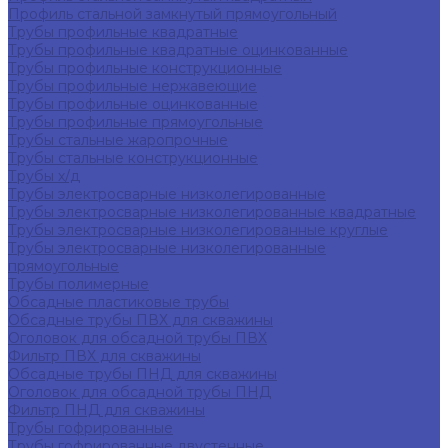
Профиль стальной замкнутый прямоугольный
Трубы профильные квадратные
Трубы профильные квадратные оцинкованные
Трубы профильные конструкционные
Трубы профильные нержавеющие
Трубы профильные оцинкованные
Трубы профильные прямоугольные
Трубы стальные жаропрочные
Трубы стальные конструкционные
Трубы х/д
Трубы электросварные низколегированные
Трубы электросварные низколегированные квадратные
Трубы электросварные низколегированные круглые
Трубы электросварные низколегированные
прямоугольные
Трубы полимерные
Обсадные пластиковые трубы
Обсадные трубы ПВХ для скважины
Оголовок для обсадной трубы ПВХ
Фильтр ПВХ для скважины
Обсадные трубы ПНД для скважины
Оголовок для обсадной трубы ПНД
Фильтр ПНД для скважины
Трубы гофрированные
Трубы гофрированные двустенные