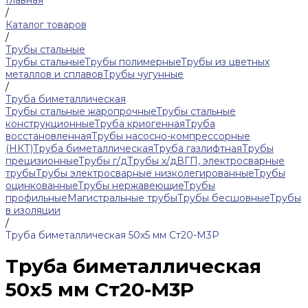
Главная
/
Каталог товаров
/
Трубы стальные
Трубы стальные
Трубы полимерные
Трубы из цветных
металлов и сплавов
Трубы чугунные
/
Труба биметаллическая
Трубы стальные жаропрочные
Трубы стальные
конструкционные
Труба криогенная
Труба
восстановленная
Трубы насосно-компрессорные
(НКТ)
Труба биметаллическая
Труба газлифтная
Трубы
прецизионные
Трубы г/д
Трубы х/д
ВГП, электросварные
трубы
Трубы электросварные низколегированные
Трубы
оцинкованные
Трубы нержавеющие
Трубы
профильные
Магистральные трубы
Трубы бесшовные
Трубы
в изоляции
/
Труба биметаллическая 50х5 мм Ст20-М3Р
Труба биметаллическая
50х5 мм Ст20-М3Р