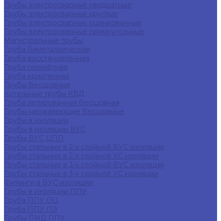
Трубы электросварные квадратные
Трубы электросварные круглые
Трубы электросварные оцинкованные
Трубы электросварные прямоугольные
Магистральные трубы
Труба биметаллическая
Труба восстановленная
Труба газлифтная
Труба криогенная
Трубы бесшовные
Котельные трубы КВД
Труба легированная бесшовная
Трубы нержавеющие бесшовные
Трубы в изоляции
Трубы в изоляции ВУС
Трубы ВУС ЦПП
Трубы стальные в 2-х слойной ВУС изоляции
Трубы стальные в 2-х слойной УС изоляции
Трубы стальные в 3-х слойной ВУС изоляции
Трубы стальные в 3-х слойной УС изоляции
Фитинги в ВУС изоляции
Трубы в изоляции ППУ
Труба ППУ ОЦ
Труба ППУ ПЭ
Трубы ПНД ППУ