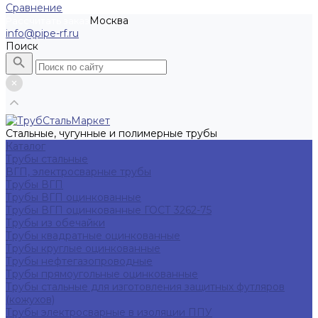
Сравнение
Москва
Рассчитать заказ
info@pipe-rf.ru
Поиск
Стальные, чугунные и полимерные трубы
Каталог
Трубы стальные
ВГП, электросварные трубы
Трубы ВГП
Трубы ВГП оцинкованные
Трубы ВГП оцинкованные ГОСТ 3262-75
Трубы из обечайки
Трубы квадратные оцинкованные
Трубы круглые оцинкованные
Трубы нефтегазопроводные
Трубы прямоугольные оцинкованные
Трубы стальные для изготовления защитных футляров
(кожухов)
Трубы электросварные в изоляции ППУ