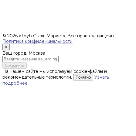
соответствии со ст.435 ГК РФ), и не влекут за собой
обязательств ИП Денисов Александр Николаевич по
заключению Договора. Окончательная стоимость и сроки
поставки уточняются после составления Спецификации и
фиксируются в Счете на оплату, а также Спецификации на
поставку товара.
© 2026 «Труб Сталь Маркет», Все права защищены
Политика конфиденциальности
×
Ваш город: Москва
Сохранить
На нашем сайте мы используем cookie-файлы и
рекомендательные технологии.
Узнать
Понятно
подробнее