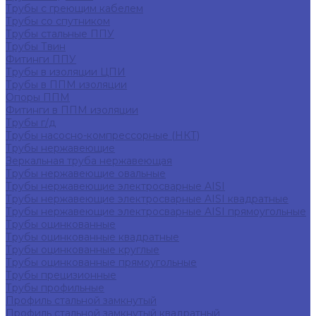
Трубы с греющим кабелем
Трубы со спутником
Трубы стальные ППУ
Трубы Твин
Фитинги ППУ
Трубы в изоляции ЦПИ
Трубы в ППМ изоляции
Опоры ППМ
Фитинги в ППМ изоляции
Трубы г/д
Трубы насосно-компрессорные (НКТ)
Трубы нержавеющие
Зеркальная труба нержавеющая
Трубы нержавеющие овальные
Трубы нержавеющие электросварные AISI
Трубы нержавеющие электросварные AISI квадратные
Трубы нержавеющие электросварные AISI прямоугольные
Трубы оцинкованные
Трубы оцинкованные квадратные
Трубы оцинкованные круглые
Трубы оцинкованные прямоугольные
Трубы прецизионные
Трубы профильные
Профиль стальной замкнутый
Профиль стальной замкнутый квадратный