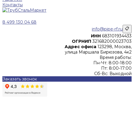
Контакты
8 499 130 04 68
info@pipe-rf.ru
📋
ИНН
683101934433
ОГРНИП
321682000023703
Адрес офиса
123298, Москва,
улица Маршала Бирюзова, 4к2
Время работы:
Пн-Чт: 8:00-18:00
Пт: 8:00-17:00
Сб-Вс: Выходной
Заказать звонок
Цены, указанные на сайте, не являются офертой (в
соответствии со ст.435 ГК РФ), и не влекут за собой
обязательств ИП Денисов Александр Николаевич по
заключению Договора. Окончательная стоимость и сроки
поставки уточняются после составления Спецификации и
фиксируются в Счете на оплату, а также Спецификации на
поставку товара.