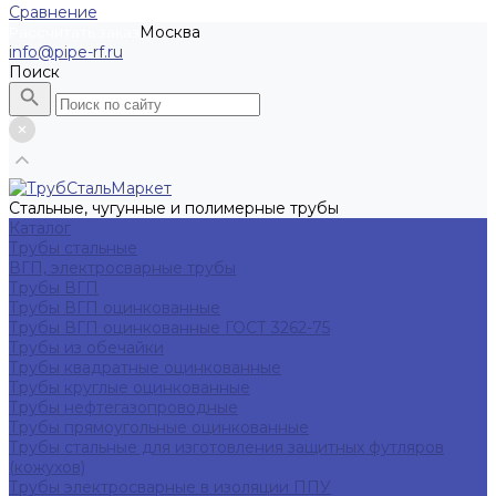
Сравнение
Москва
Рассчитать заказ
info@pipe-rf.ru
Поиск
Стальные, чугунные и полимерные трубы
Каталог
Трубы стальные
ВГП, электросварные трубы
Трубы ВГП
Трубы ВГП оцинкованные
Трубы ВГП оцинкованные ГОСТ 3262-75
Трубы из обечайки
Трубы квадратные оцинкованные
Трубы круглые оцинкованные
Трубы нефтегазопроводные
Трубы прямоугольные оцинкованные
Трубы стальные для изготовления защитных футляров
(кожухов)
Трубы электросварные в изоляции ППУ