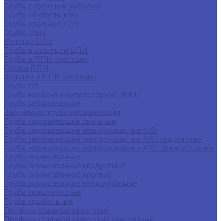
Трубы с греющим кабелем
Трубы со спутником
Трубы стальные ППУ
Трубы Твин
Фитинги ППУ
Трубы в изоляции ЦПИ
Трубы в ППМ изоляции
Опоры ППМ
Фитинги в ППМ изоляции
Трубы г/д
Трубы насосно-компрессорные (НКТ)
Трубы нержавеющие
Зеркальная труба нержавеющая
Трубы нержавеющие овальные
Трубы нержавеющие электросварные AISI
Трубы нержавеющие электросварные AISI квадратные
Трубы нержавеющие электросварные AISI прямоугольные
Трубы оцинкованные
Трубы оцинкованные квадратные
Трубы оцинкованные круглые
Трубы оцинкованные прямоугольные
Трубы прецизионные
Трубы профильные
Профиль стальной замкнутый
Профиль стальной замкнутый квадратный