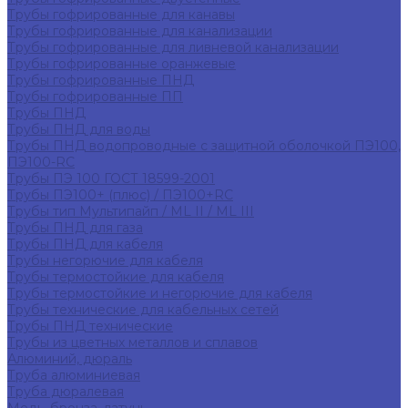
Трубы гофрированные для канавы
Трубы гофрированные для канализации
Трубы гофрированные для ливневой канализации
Трубы гофрированные оранжевые
Трубы гофрированные ПНД
Трубы гофрированные ПП
Трубы ПНД
Трубы ПНД для воды
Трубы ПНД водопроводные с защитной оболочкой ПЭ100,
ПЭ100-RC
Трубы ПЭ 100 ГОСТ 18599-2001
Трубы ПЭ100+ (плюс) / ПЭ100+RC
Трубы тип Мультипайп / ML II / ML III
Трубы ПНД для газа
Трубы ПНД для кабеля
Трубы негорючие для кабеля
Трубы термостойкие для кабеля
Трубы термостойкие и негорючие для кабеля
Трубы технические для кабельных сетей
Трубы ПНД технические
Трубы из цветных металлов и сплавов
Алюминий, дюраль
Труба алюминиевая
Труба дюралевая