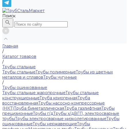
Поиск
Главная
/
Каталог товаров
/
Трубы стальные
Трубы стальные
Трубы полимерные
Трубы из цветных
металлов и сплавов
Трубы чугунные
/
Трубы оцинкованные
Трубы стальные жаропрочные
Трубы стальные
конструкционные
Труба криогенная
Труба
восстановленная
Трубы насосно-компрессорные
(НКТ)
Труба биметаллическая
Труба газлифтная
Трубы
прецизионные
Трубы г/д
Трубы х/д
ВГП, электросварные
трубы
Трубы электросварные низколегированные
Трубы
оцинкованные
Трубы нержавеющие
Трубы