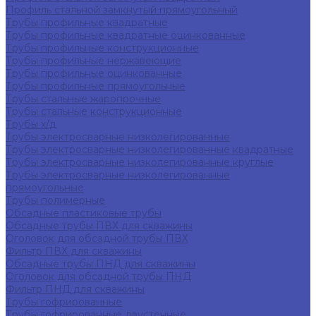
Профиль стальной замкнутый прямоугольный
Трубы профильные квадратные
Трубы профильные квадратные оцинкованные
Трубы профильные конструкционные
Трубы профильные нержавеющие
Трубы профильные оцинкованные
Трубы профильные прямоугольные
Трубы стальные жаропрочные
Трубы стальные конструкционные
Трубы х/д
Трубы электросварные низколегированные
Трубы электросварные низколегированные квадратные
Трубы электросварные низколегированные круглые
Трубы электросварные низколегированные
прямоугольные
Трубы полимерные
Обсадные пластиковые трубы
Обсадные трубы ПВХ для скважины
Оголовок для обсадной трубы ПВХ
Фильтр ПВХ для скважины
Обсадные трубы ПНД для скважины
Оголовок для обсадной трубы ПНД
Фильтр ПНД для скважины
Трубы гофрированные
Трубы гофрированные двустенные