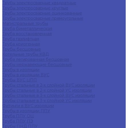
Трубы электросварные квадратные
Трубы электросварные круглые
Трубы электросварные оцинкованные
Трубы электросварные прямоугольные
Магистральные трубы
Труба биметаллическая
Труба восстановленная
Труба газлифтная
Труба криогенная
Трубы бесшовные
Котельные трубы КВД
Труба легированная бесшовная
Трубы нержавеющие бесшовные
Трубы в изоляции
Трубы в изоляции ВУС
Трубы ВУС ЦПП
Трубы стальные в 2-х слойной ВУС изоляции
Трубы стальные в 2-х слойной УС изоляции
Трубы стальные в 3-х слойной ВУС изоляции
Трубы стальные в 3-х слойной УС изоляции
Фитинги в ВУС изоляции
Трубы в изоляции ППУ
Труба ППУ ОЦ
Труба ППУ ПЭ
Трубы ПНД ППУ