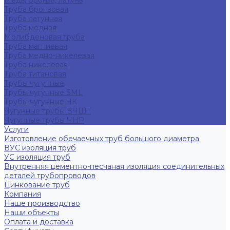
Медь, бронза, латунь
Труба бронзовая
Труба латунная
Труба медная
Молибденовая труба
Труба магниевая
Труба медно-никелевая
Труба никелевая
Труба титановая
Трубы чугунные
Трубы чугунные SML
Трубы чугунные ЧК
Чугунные трубы ВЧШГ
Чугунные трубы ЧНР
Услуги
Изготовление обечаечных труб большого диаметра
ВУС изоляция труб
УС изоляция труб
Внутренняя цементно-песчаная изоляция соединительных
деталей трубопроводов
Цинкование труб
Компания
Наше производство
Наши объекты
Оплата и доставка