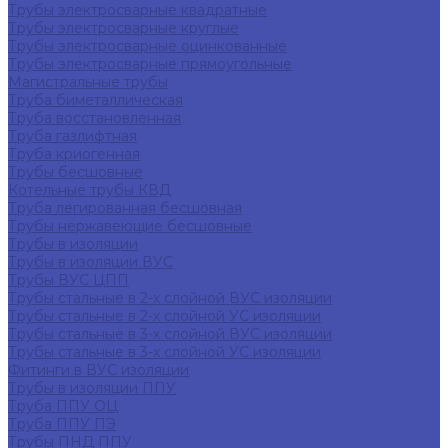
Трубы электросварные квадратные
Трубы электросварные круглые
Трубы электросварные оцинкованные
Трубы электросварные прямоугольные
Магистральные трубы
Труба биметаллическая
Труба восстановленная
Труба газлифтная
Труба криогенная
Трубы бесшовные
Котельные трубы КВД
Труба легированная бесшовная
Трубы нержавеющие бесшовные
Трубы в изоляции
Трубы в изоляции ВУС
Трубы ВУС ЦПП
Трубы стальные в 2-х слойной ВУС изоляции
Трубы стальные в 2-х слойной УС изоляции
Трубы стальные в 3-х слойной ВУС изоляции
Трубы стальные в 3-х слойной УС изоляции
Фитинги в ВУС изоляции
Трубы в изоляции ППУ
Труба ППУ ОЦ
Труба ППУ ПЭ
Трубы ПНД ППУ