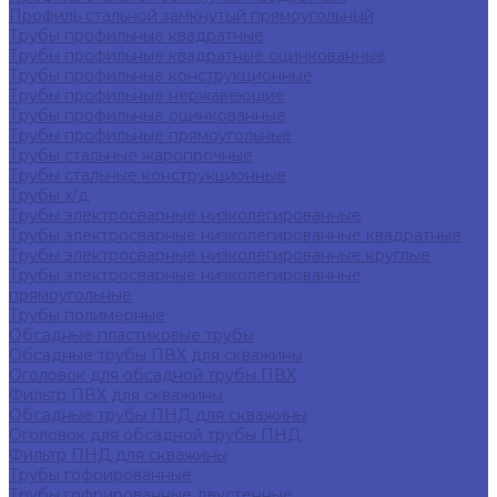
Профиль стальной замкнутый прямоугольный
Трубы профильные квадратные
Трубы профильные квадратные оцинкованные
Трубы профильные конструкционные
Трубы профильные нержавеющие
Трубы профильные оцинкованные
Трубы профильные прямоугольные
Трубы стальные жаропрочные
Трубы стальные конструкционные
Трубы х/д
Трубы электросварные низколегированные
Трубы электросварные низколегированные квадратные
Трубы электросварные низколегированные круглые
Трубы электросварные низколегированные
прямоугольные
Трубы полимерные
Обсадные пластиковые трубы
Обсадные трубы ПВХ для скважины
Оголовок для обсадной трубы ПВХ
Фильтр ПВХ для скважины
Обсадные трубы ПНД для скважины
Оголовок для обсадной трубы ПНД
Фильтр ПНД для скважины
Трубы гофрированные
Трубы гофрированные двустенные