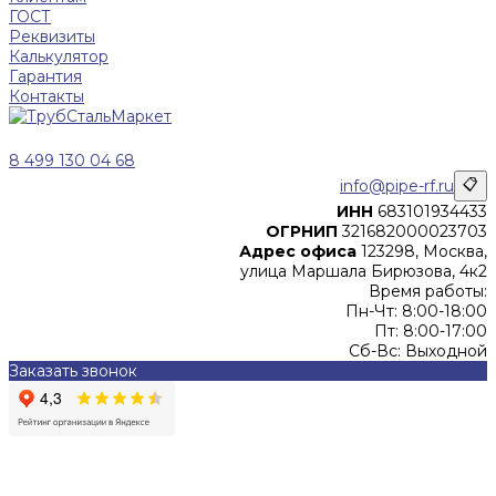
ГОСТ
Реквизиты
Калькулятор
Гарантия
Контакты
8 499 130 04 68
info@pipe-rf.ru
📋
ИНН
683101934433
ОГРНИП
321682000023703
Адрес офиса
123298, Москва,
улица Маршала Бирюзова, 4к2
Время работы:
Пн-Чт: 8:00-18:00
Пт: 8:00-17:00
Сб-Вс: Выходной
Заказать звонок
Цены, указанные на сайте, не являются офертой (в
соответствии со ст.435 ГК РФ), и не влекут за собой
обязательств ИП Денисов Александр Николаевич по