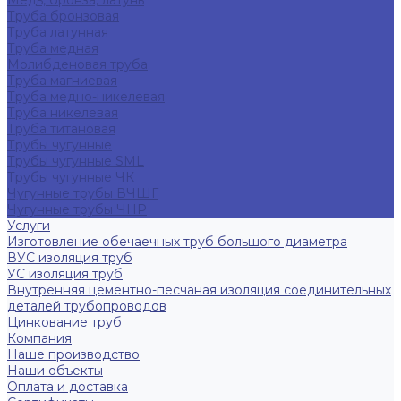
Медь, бронза, латунь
Труба бронзовая
Труба латунная
Труба медная
Молибденовая труба
Труба магниевая
Труба медно-никелевая
Труба никелевая
Труба титановая
Трубы чугунные
Трубы чугунные SML
Трубы чугунные ЧК
Чугунные трубы ВЧШГ
Чугунные трубы ЧНР
Услуги
Изготовление обечаечных труб большого диаметра
ВУС изоляция труб
УС изоляция труб
Внутренняя цементно-песчаная изоляция соединительных
деталей трубопроводов
Цинкование труб
Компания
Наше производство
Наши объекты
Оплата и доставка