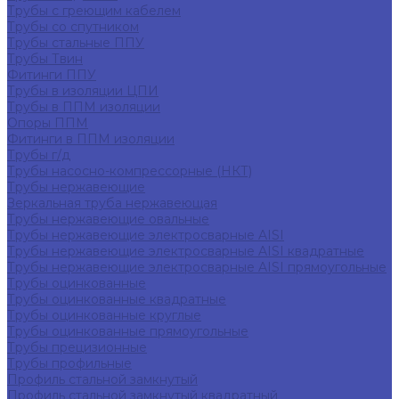
Трубы с греющим кабелем
Трубы со спутником
Трубы стальные ППУ
Трубы Твин
Фитинги ППУ
Трубы в изоляции ЦПИ
Трубы в ППМ изоляции
Опоры ППМ
Фитинги в ППМ изоляции
Трубы г/д
Трубы насосно-компрессорные (НКТ)
Трубы нержавеющие
Зеркальная труба нержавеющая
Трубы нержавеющие овальные
Трубы нержавеющие электросварные AISI
Трубы нержавеющие электросварные AISI квадратные
Трубы нержавеющие электросварные AISI прямоугольные
Трубы оцинкованные
Трубы оцинкованные квадратные
Трубы оцинкованные круглые
Трубы оцинкованные прямоугольные
Трубы прецизионные
Трубы профильные
Профиль стальной замкнутый
Профиль стальной замкнутый квадратный