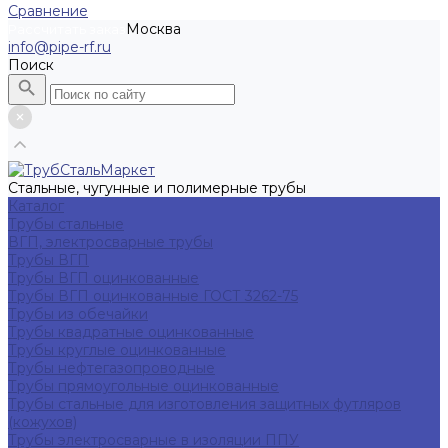
Сравнение
Москва
Рассчитать заказ
info@pipe-rf.ru
Поиск
Стальные, чугунные и полимерные трубы
Каталог
Трубы стальные
ВГП, электросварные трубы
Трубы ВГП
Трубы ВГП оцинкованные
Трубы ВГП оцинкованные ГОСТ 3262-75
Трубы из обечайки
Трубы квадратные оцинкованные
Трубы круглые оцинкованные
Трубы нефтегазопроводные
Трубы прямоугольные оцинкованные
Трубы стальные для изготовления защитных футляров
(кожухов)
Трубы электросварные в изоляции ППУ