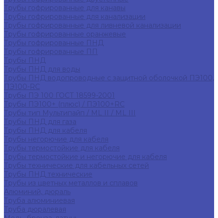
Трубы гофрированные для канавы
Трубы гофрированные для канализации
Трубы гофрированные для ливневой канализации
Трубы гофрированные оранжевые
Трубы гофрированные ПНД
Трубы гофрированные ПП
Трубы ПНД
Трубы ПНД для воды
Трубы ПНД водопроводные с защитной оболочкой ПЭ100,
ПЭ100-RC
Трубы ПЭ 100 ГОСТ 18599-2001
Трубы ПЭ100+ (плюс) / ПЭ100+RC
Трубы тип Мультипайп / ML II / ML III
Трубы ПНД для газа
Трубы ПНД для кабеля
Трубы негорючие для кабеля
Трубы термостойкие для кабеля
Трубы термостойкие и негорючие для кабеля
Трубы технические для кабельных сетей
Трубы ПНД технические
Трубы из цветных металлов и сплавов
Алюминий, дюраль
Труба алюминиевая
Труба дюралевая